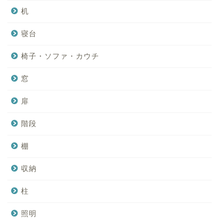
机
寝台
椅子・ソファ・カウチ
窓
扉
階段
棚
収納
柱
照明