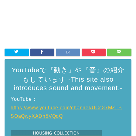
YouTubeで『動き』や『音』の紹介
もしています -This site also
introduces sound and movement.-
YouTube：
https://www.youtube.com/channel/UCc37MZLB
SOaQwyXADn5VQoQ