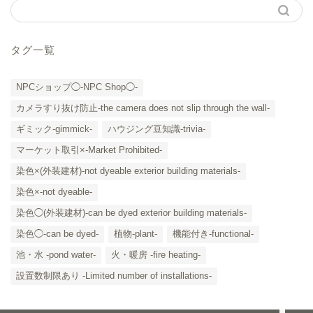
タグ一覧
NPCショップ◯-NPC Shop◯-
カメラすり抜け防止-the camera does not slip through the wall-
ギミック-gimmick-
ハウジング豆知識-trivia-
マーケット取引×-Market Prohibited-
染色×(外装建材)-not dyeable exterior building materials-
染色×-not dyeable-
「カテゴリー」の一覧 -
染色◯(外装建材)-can be dyed exterior building materials-
Category List-
染色◯-can be dyed-
植物-plant-
機能付き-functional-
HOUSING COLLECTIONと
池・水 -pond water-
火・暖房 -fire heating-
は
設置数制限あり -Limited number of installations-
ご要望はコチラから