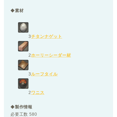
◆
素材
3
チタンナゲット
2
ホーリーシーダー材
3
ルーフタイル
2
ワニス
◆
製作情報
必要工数 580