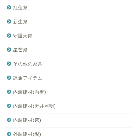
紅蓮祭
新生祭
守護天節
星芒祭
その他の家具
課金アイテム
内装建材(内壁)
内装建材(天井照明)
内装建材(床)
外装建材(塀)