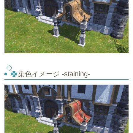
染色イメージ -staining-