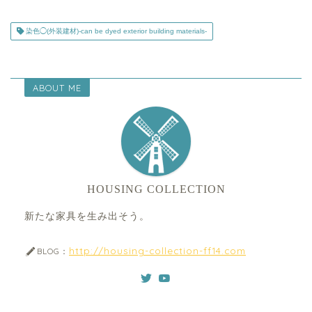
染色◯(外装建材)-can be dyed exterior building materials-
ABOUT ME
HOUSING COLLECTION
新たな家具を生み出そう。
http://housing-collection-ff14.com
BLOG：