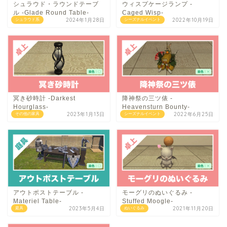
シュラウド・ラウンドテーブ
ウィスプケージランプ -
ル -Glade Round Table-
Caged Wisp-
2024年1月28日
2022年10月19日
シュラウド系
シーズナルイベント
冥き砂時計 -Darkest
降神祭の三ツ俵 -
Hourglass-
Heavensturn Bounty-
2023年1月13日
2022年6月25日
その他の家具
シーズナルイベント
アウトポストテーブル -
モーグリのぬいぐるみ -
Materiel Table-
Stuffed Moogle-
2023年5月4日
2021年11月20日
庭具
ぬいぐるみ