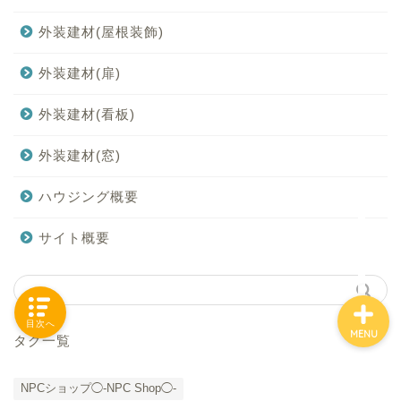
外装建材(屋根装飾)
外装建材(扉)
「カテゴリー」の一覧 -
Category List-
外装建材(看板)
HOUSING COLLECTIONと
外装建材(窓)
は
ハウジング概要
ご要望はコチラから
サイト概要
目次へ
MENU
タグ一覧
NPCショップ◯-NPC Shop◯-