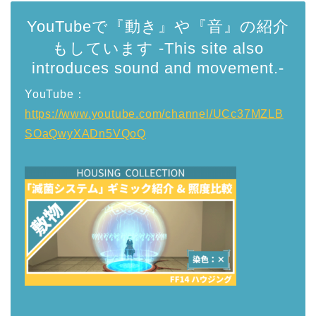
YouTubeで『動き』や『音』の紹介
もしています -This site also
introduces sound and movement.-
YouTube：
https://www.youtube.com/channel/UCc37MZLB
SOaQwyXADn5VQoQ