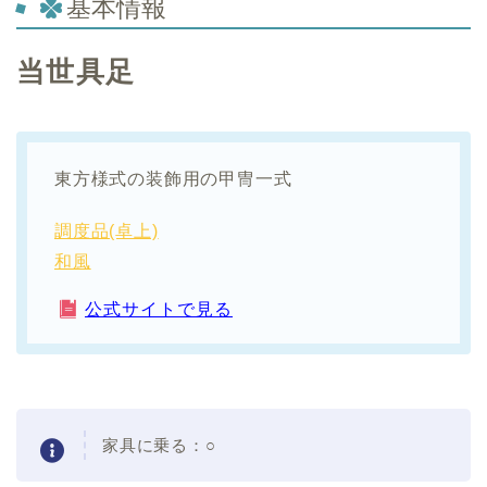
基本情報
当世具足
東方様式の装飾用の甲冑一式
調度品(卓上)
和風
公式サイトで見る
家具に乗る：
○