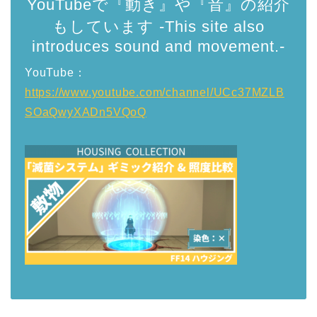
YouTubeで『動き』や『音』の紹介
もしています -This site also
introduces sound and movement.-
YouTube：
https://www.youtube.com/channel/UCc37MZLB
SOaQwyXADn5VQoQ