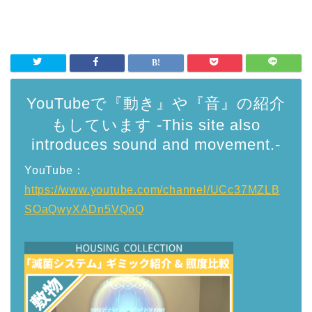
YouTubeで『動き』や『音』の紹介
もしています -This site also
introduces sound and movement.-
YouTube：
https://www.youtube.com/channel/UCc37MZLB
SOaQwyXADn5VQoQ