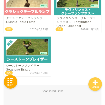
クラシックテーブルランプ -
ラヴィリンソス・グレープラ
「カテゴリー」の一覧 -
Classic Table Lamp-
ンプポスト -Labyrinthos
Category List-
Grape Lamppost-
2023年5月29日
2024年1月24日
照明
庭具
HOUSING COLLECTIONと
は
ご要望はコチラから
シーストーンブレイザー -
Seastone Brazier-
2023年6月20日
庭具
目次へ
MENU
Sponsored Links