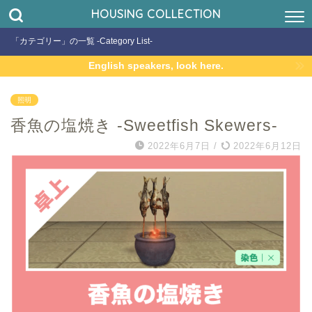
HOUSING COLLECTION
「カテゴリー」の一覧 -Category List-
English speakers, look here.
照明
香魚の塩焼き -Sweetfish Skewers-
2022年6月7日
/
2022年6月12日