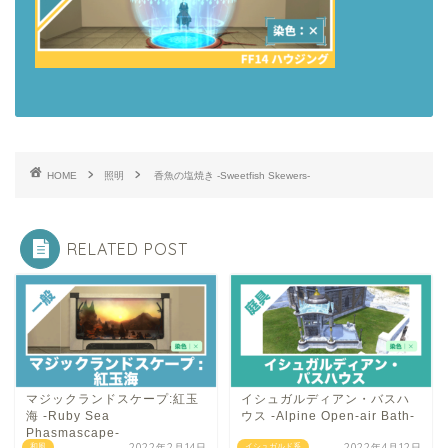
HOME
照明
香魚の塩焼き -Sweetfish Skewers-
RELATED POST
マジックランドスケープ:紅玉
イシュガルディアン・バスハ
海 -Ruby Sea
ウス -Alpine Open-air Bath-
Phasmascape-
2022年2月14日
2022年4月12日
和風
イシュガルド系