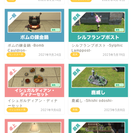
ボムの錬金鍋 -Bomb
シルフランプポスト -Sylphic
Cauldron-
Lamppost-
2021年9月24日
2023年5月19日
モンスター系
庭具
イシュガルディアン・ディナ
鹿威し -Shishi odoshi-
ーセット
2021年9月6日
2023年5月8日
イシュガルド系
和風