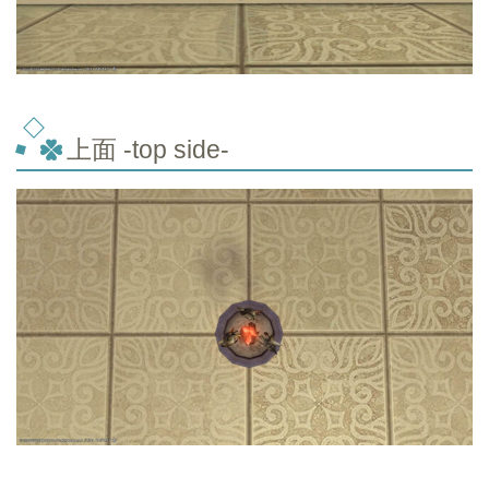
上面 -top
side-