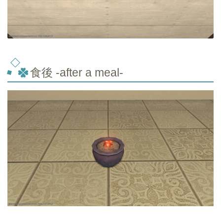
食後 -after a meal-