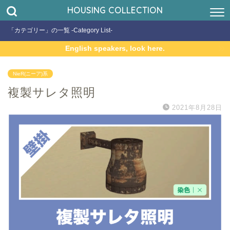
HOUSING COLLECTION
「カテゴリー」の一覧 -Category List-
English speakers, look here.
NieR(ニーア)系
複製サレタ照明
2021年8月28日