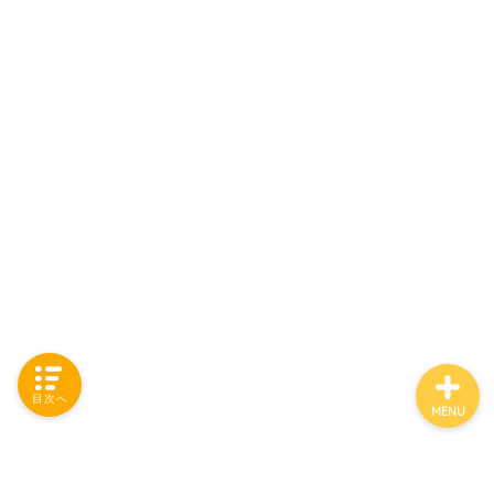
「カテゴリー」の一覧 -
Category List-
HOUSING COLLECTIONと
は
ご要望はコチラから
目次へ
MENU