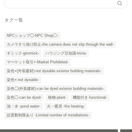
タグ一覧
NPCショップ◯-NPC Shop◯-
カメラすり抜け防止-the camera does not slip through the wall-
ギミック-gimmick-
ハウジング豆知識-trivia-
マーケット取引×-Market Prohibited-
染色×(外装建材)-not dyeable exterior building materials-
染色×-not dyeable-
「カテゴリー」の一覧 -
染色◯(外装建材)-can be dyed exterior building materials-
Category List-
染色◯-can be dyed-
植物-plant-
機能付き-functional-
HOUSING COLLECTIONと
池・水 -pond water-
火・暖房 -fire heating-
は
設置数制限あり -Limited number of installations-
ご要望はコチラから