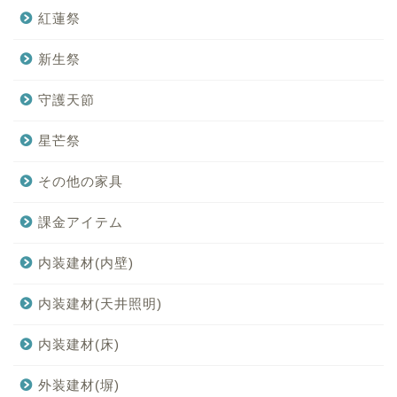
紅蓮祭
新生祭
守護天節
星芒祭
その他の家具
課金アイテム
内装建材(内壁)
内装建材(天井照明)
内装建材(床)
外装建材(塀)