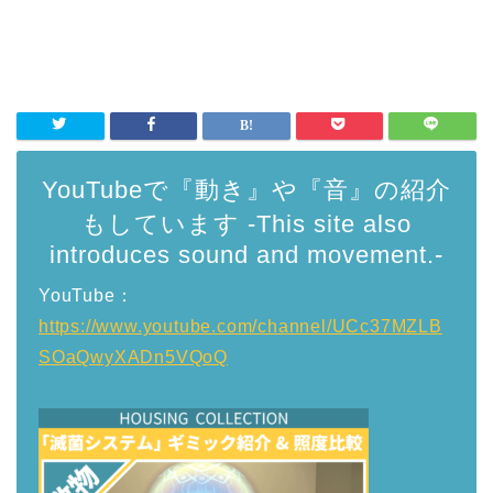
YouTubeで『動き』や『音』の紹介
もしています -This site also
introduces sound and movement.-
YouTube：
https://www.youtube.com/channel/UCc37MZLB
SOaQwyXADn5VQoQ