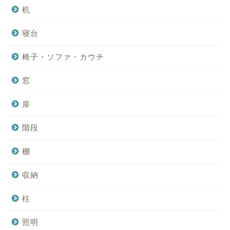
机
寝台
椅子・ソファ・カウチ
窓
扉
階段
棚
収納
柱
照明