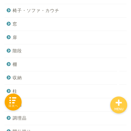
椅子・ソファ・カウチ
窓
「カテゴリー」の一覧 -
Category List-
扉
HOUSING COLLECTIONと
階段
は
棚
ご要望はコチラから
収納
柱
照明
目次へ
MENU
調理品