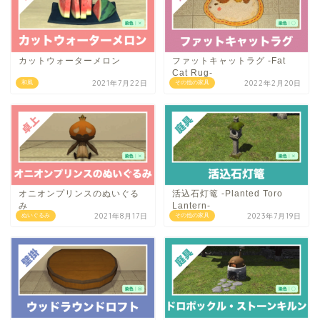
カットウォーターメロン
ファットキャットラグ -Fat
Cat Rug-
2021年7月22日
2022年2月20日
和風
その他の家具
オニオンプリンスのぬいぐる
活込石灯篭 -Planted Toro
み
Lantern-
2021年8月17日
2023年7月19日
ぬいぐるみ
その他の家具