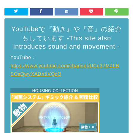
YouTubeで『動き』や『音』の紹介
もしています -This site also
introduces sound and movement.-
YouTube：
https://www.youtube.com/channel/UCc37MZLB
SOaQwyXADn5VQoQ