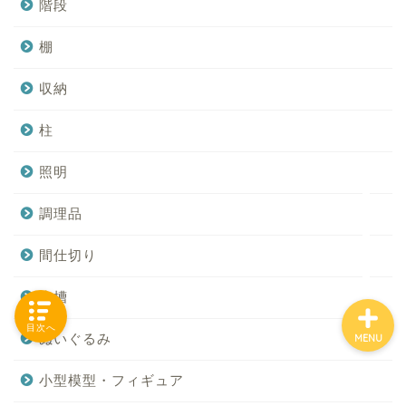
階段
棚
「カテゴリー」の一覧 -
収納
Category List-
柱
HOUSING COLLECTIONと
は
照明
調理品
ご要望はコチラから
間仕切り
水槽
目次へ
ぬいぐるみ
MENU
小型模型・フィギュア