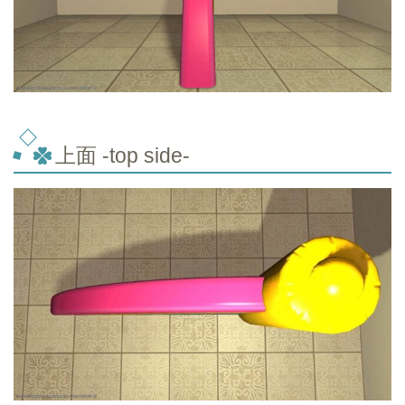
上面 -top
side-