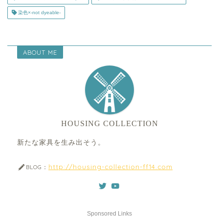
染色×-not dyeable-
ABOUT ME
HOUSING COLLECTION
新たな家具を生み出そう。
http://housing-collection-ff14.com
BLOG：
Sponsored Links