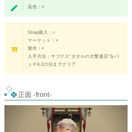
染色：×
Shop購入：○
マーケット：×
製作：×
入手方法：サブクエ”タタルの大繁盛店”をパ
ッチ6.2の分までクリア
正面 -front-