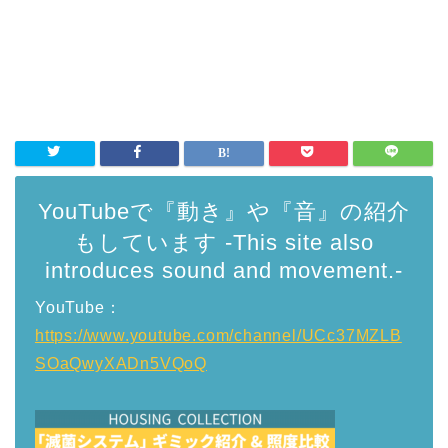
YouTubeで『動き』や『音』の紹介
もしています -This site also
introduces sound and movement.-
YouTube：
https://www.youtube.com/channel/UCc37MZLB
SOaQwyXADn5VQoQ