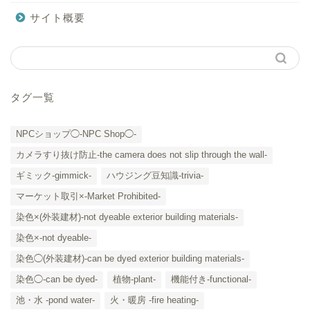
サイト概要
タグ一覧
NPCショップ◯-NPC Shop◯-
カメラすり抜け防止-the camera does not slip through the wall-
ギミック-gimmick-
ハウジング豆知識-trivia-
マーケット取引×-Market Prohibited-
染色×(外装建材)-not dyeable exterior building materials-
染色×-not dyeable-
「カテゴリー」の一覧 -
染色◯(外装建材)-can be dyed exterior building materials-
Category List-
染色◯-can be dyed-
植物-plant-
機能付き-functional-
HOUSING COLLECTIONと
池・水 -pond water-
火・暖房 -fire heating-