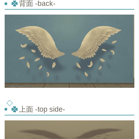
背面 -back-
上面 -top
side-