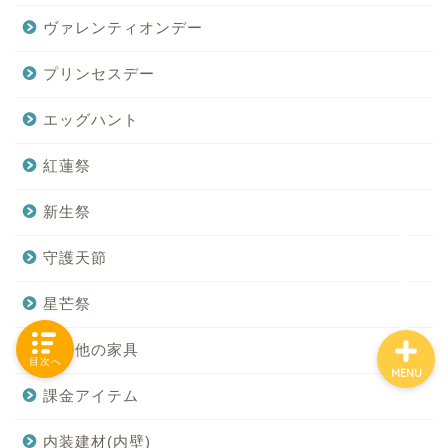
ヴァレンティオンデー
プリンセスデー
「カテゴリー」の一覧 -
Category List-
エッグハント
HOUSING COLLECTIONと
紅蓮祭
は
新生祭
ご要望はコチラから
守護天節
星芒祭
その他の家具
目次へ
MENU
課金アイテム
内装建材(内壁)