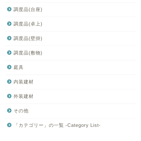
調度品(台座)
調度品(卓上)
調度品(壁掛)
調度品(敷物)
庭具
内装建材
外装建材
その他
「カテゴリー」の一覧 -Category List-