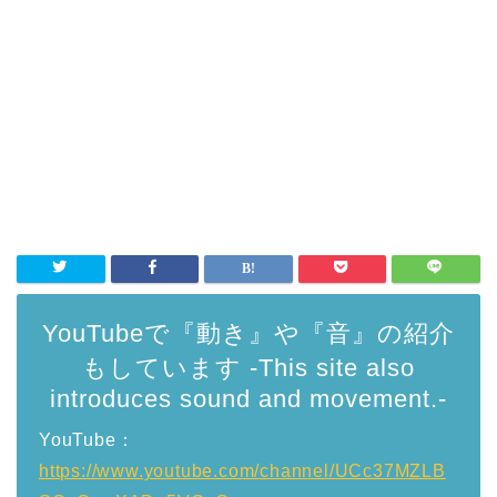
YouTubeで『動き』や『音』の紹介
もしています -This site also
introduces sound and movement.-
YouTube：
https://www.youtube.com/channel/UCc37MZLB