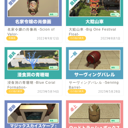
名家令嬢の肖像画 -Scion of
大鯰山車 -Big One Festival
Valor-
Float-
2022年9月12日
2023年8月1日
肖像画
その他の家具
浸食洞の青珊瑚 -Blue Coral
サーヴィングバレル -Serving
Formation-
Barrel-
2023年5月14日
2023年5月28日
その他の家具
その他の家具