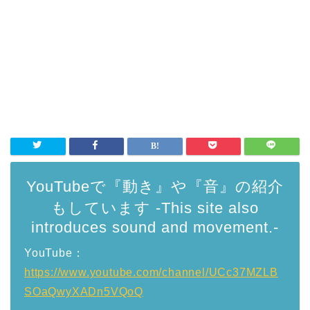
YouTubeで『動き』や『音』の紹介
もしています -This site also
introduces sound and movement.-
YouTube：
https://www.youtube.com/channel/UCc37MZLB
SOaQwyXADn5VQoQ