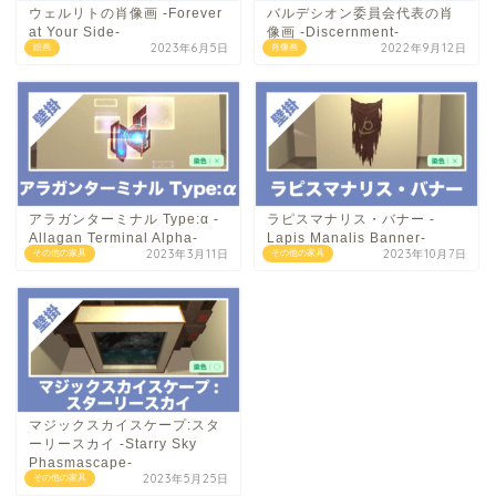
ウェルリトの肖像画 -Forever
バルデシオン委員会代表の肖
at Your Side-
像画 -Discernment-
2023年6月5日
2022年9月12日
絵画
肖像画
アラガンターミナル Type:α -
ラピスマナリス・バナー -
Allagan Terminal Alpha-
Lapis Manalis Banner-
2023年3月11日
2023年10月7日
その他の家具
その他の家具
マジックスカイスケープ:スタ
ーリースカイ -Starry Sky
Phasmascape-
2023年5月25日
その他の家具