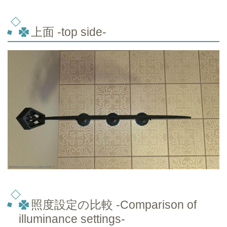
上面 -top side-
照度設定の比較 -Comparison of
illuminance settings-