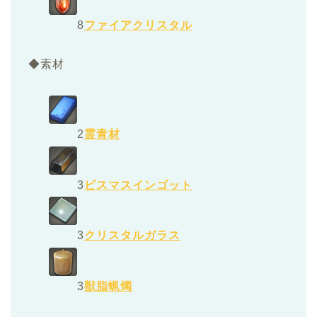
8
ファイアクリスタル
◆素材
2
霊青材
3
ビスマスインゴット
3
クリスタルガラス
3
獣脂蝋燭