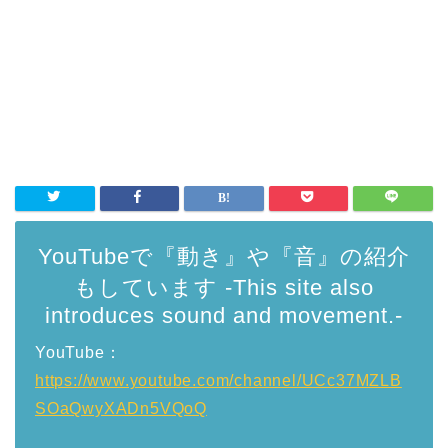
YouTubeで『動き』や『音』の紹介
もしています -This site also
introduces sound and movement.-
YouTube：
https://www.youtube.com/channel/UCc37MZLB
SOaQwyXADn5VQoQ