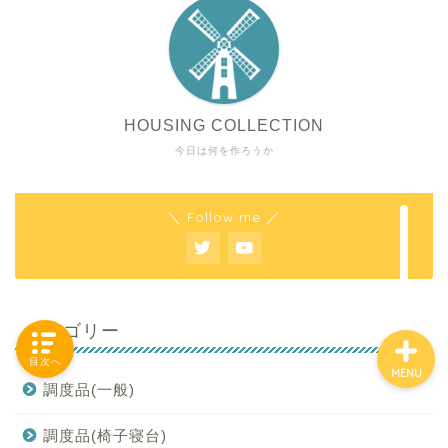
「カテゴリー」の一覧 -
Category List-
HOUSING COLLECTION
今日は何を作ろうか
HOUSING COLLECTIONと
は
＼ Follow me ／
ご要望はコチラから
カテゴリー
目次へ
MENU
調度品(一般)
調度品(椅子寝台)