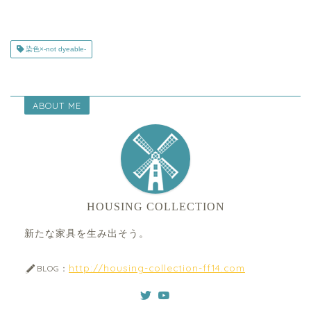
染色×-not dyeable-
ABOUT ME
HOUSING COLLECTION
新たな家具を生み出そう。
http://housing-collection-ff14.com
BLOG：