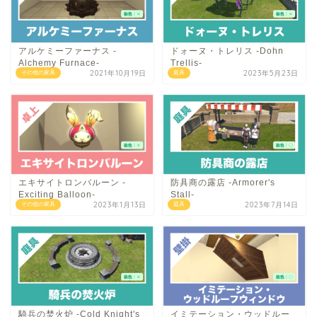
アルケミーファーナス -
ドォーヌ・トレリス -Dohn
Alchemy Furnace-
Trellis-
2021年10月19日
2023年5月23日
その他の家具
庭具
エキサイトロンバルーン -
防具商の露店 -Armorer's
Exciting Balloon-
Stall-
2023年1月13日
2023年7月14日
その他の家具
庭具
騎兵の焚火炉 -Cold Knight's
イミテーション・ウッドルー