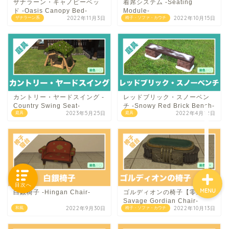
ザナラーン・キャノピーベッ
着席システム -Seating
ド -Oasis Canopy Bed-
Module-
2022年11月3日
2022年10月15日
ザナラーン系
椅子・ソファ・カウチ
「カテゴリー」の一覧 -
Category List-
HOUSING COLLECTIONと
は
カントリー・ヤードスイング -
レッドブリック・スノーベン
Country Swing Seat-
チ -Snowy Red Brick Bench-
2023年5月25日
2022年4月12日
庭具
庭具
ご要望はコチラから
目次へ
MENU
白銀椅子 -Hingan Chair-
ゴルディオンの椅子【零式】 -
Savage Gordian Chair-
2022年9月30日
2022年10月13日
和風
椅子・ソファ・カウチ