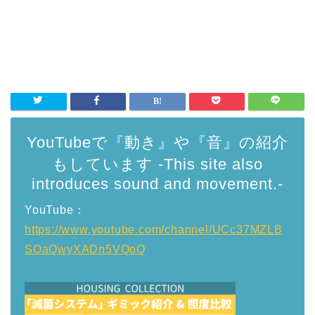
YouTubeで『動き』や『音』の紹介
もしています -This site also
introduces sound and movement.-
YouTube：
https://www.youtube.com/channel/UCc37MZLB
SOaQwyXADn5VQoQ