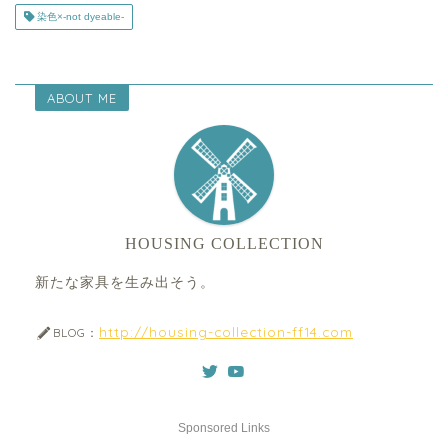
染色×-not dyeable-
ABOUT ME
HOUSING COLLECTION
新たな家具を生み出そう。
http://housing-collection-ff14.com
BLOG：
Sponsored Links