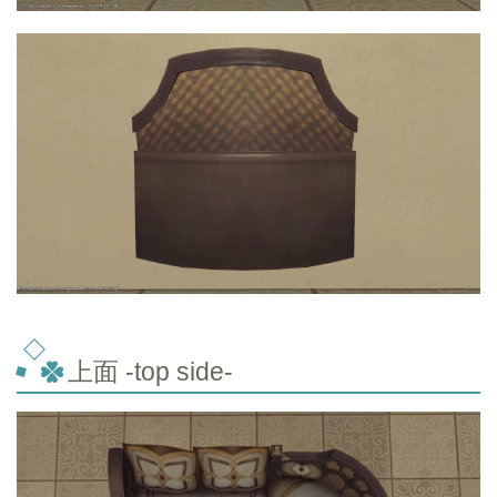
上面 -top
side-