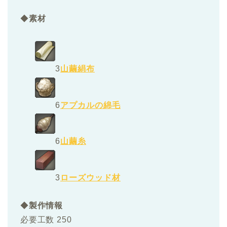
◆
素材
3
山繭絹布
6
アプカルの綿毛
6
山繭糸
3
ローズウッド材
◆
製作情報
必要工数 250