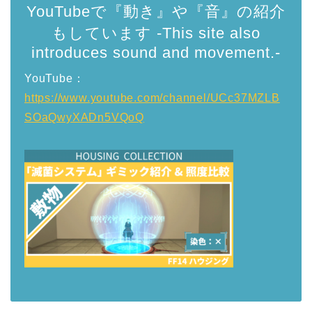
YouTubeで『動き』や『音』の紹介
もしています -This site also
introduces sound and movement.-
YouTube：
https://www.youtube.com/channel/UCc37MZLB
SOaQwyXADn5VQoQ