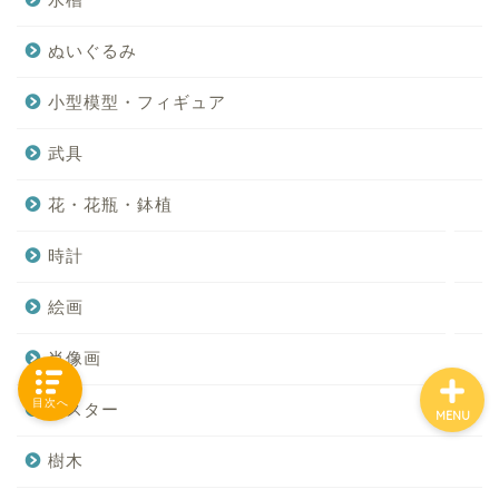
ぬいぐるみ
「カテゴリー」の一覧 -
小型模型・フィギュア
Category List-
武具
HOUSING COLLECTIONと
は
花・花瓶・鉢植
時計
ご要望はコチラから
絵画
肖像画
目次へ
ポスター
MENU
樹木