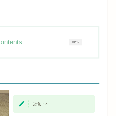
ontents
OPEN
-
染色：○