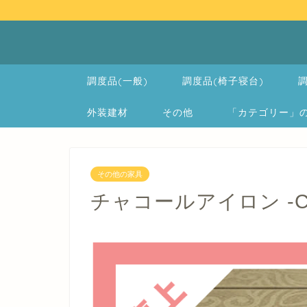
調度品(一般)
調度品(椅子寝台)
調
外装建材
その他
「カテゴリー」の一覧 
その他の家具
チャコールアイロン -Char