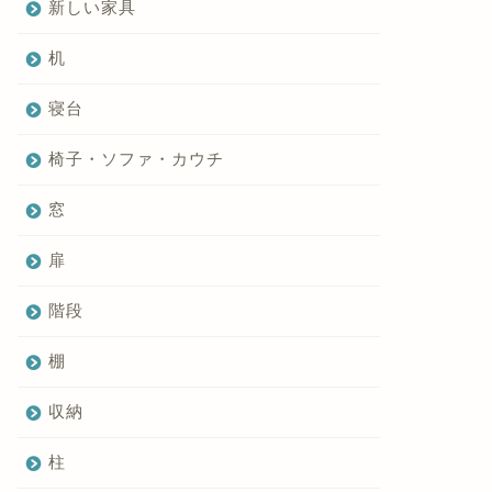
新しい家具
机
寝台
椅子・ソファ・カウチ
窓
扉
階段
棚
収納
柱