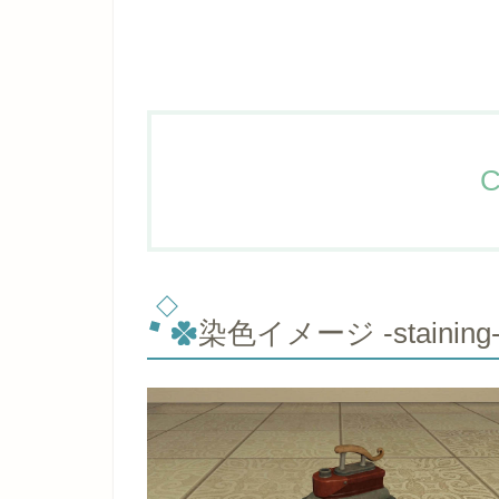
C
染色イメージ -staining