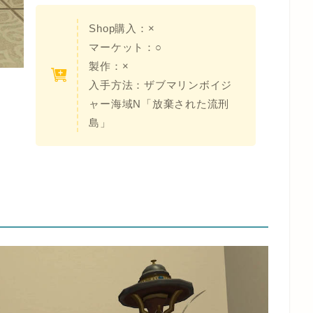
Shop購入：×
マーケット：○
製作：×
入手方法：ザブマリンボイジ
ャー海域N「放棄された流刑
島」