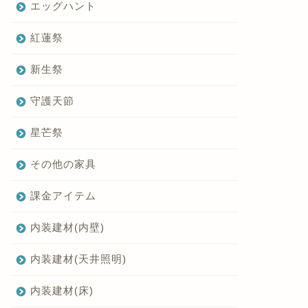
エッグハント
紅蓮祭
新生祭
守護天節
星芒祭
その他の家具
課金アイテム
内装建材(内壁)
内装建材(天井照明)
内装建材(床)