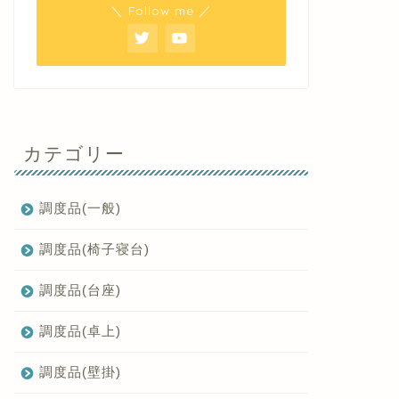
＼ Follow me ／
カテゴリー
調度品(一般)
調度品(椅子寝台)
調度品(台座)
調度品(卓上)
調度品(壁掛)