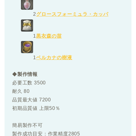
2
グロースフォーミュラ・カッパ
1
黒衣森の苗
1
ベルカナの樹液
◆
製作情報
必要工数 3500
耐久 80
品質最大値 7200
初期品質値 上限50％
簡易製作不可
製作成功目安：作業精度2805