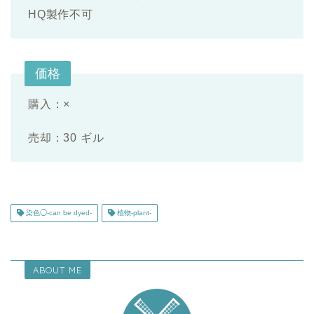
HQ製作不可
価格
購入：×
売却：30 ギル
染色◯-can be dyed-
植物-plant-
ABOUT ME