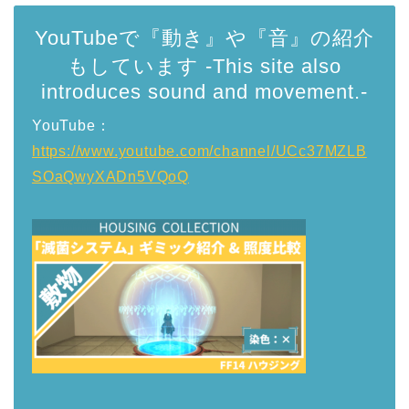
YouTubeで『動き』や『音』の紹介
もしています -This site also
introduces sound and movement.-
YouTube：
https://www.youtube.com/channel/UCc37MZLB
SOaQwyXADn5VQoQ