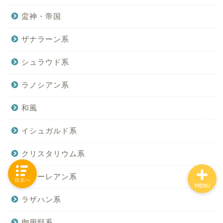
蛮神・帝国
ザナラーン系
「カテゴリー」の一覧 -
Category List-
シュラウド系
HOUSING COLLECTIONと
ラノシアン系
は
和風
ご要望はコチラから
イシュガルド系
クリスタリウム系
シャーレアン系
目次へ
MENU
ラザハン系
御用邸系