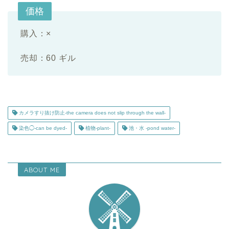
価格
購入：×
売却：60 ギル
カメラすり抜け防止-the camera does not slip through the wall-
染色◯-can be dyed-
植物-plant-
池・水 -pond water-
ABOUT ME