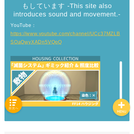
もしています -This site also
introduces sound and movement.-
YouTube：
「カテゴリー」の一覧 -
Category List-
https://www.youtube.com/channel/UCc37MZLB
SOaQwyXADn5VQoQ
HOUSING COLLECTIONと
は
ご要望はコチラから
目次へ
MENU