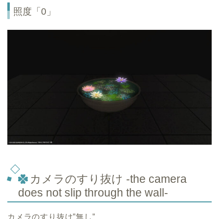
照度「0」
カメラのすり抜け -the camera
does not slip through the wall-
カメラのすり抜け”無し”