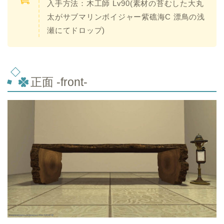
入手方法：木工師 Lv90(素材の苔むした大丸
太がサブマリンボイジャー紫礁海C 漂鳥の浅
瀬にてドロップ)
正面 -front-