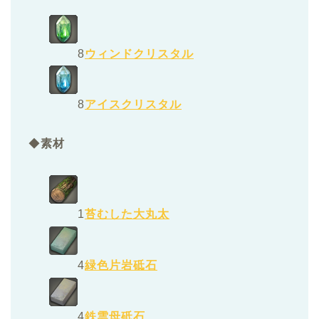
8
ウィンドクリスタル
8
アイスクリスタル
◆
素材
1
苔むした大丸太
4
緑色片岩砥石
4
鉄雲母砥石