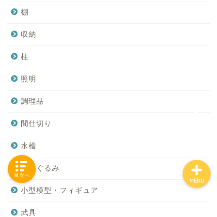
棚
収納
「カテゴリー」の一覧 -
Category List-
柱
HOUSING COLLECTIONと
照明
は
調理品
ご要望はコチラから
間仕切り
水槽
ぬいぐるみ
目次へ
MENU
小型模型・フィギュア
武具