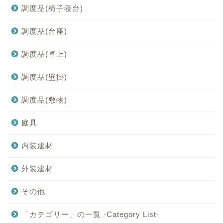
調度品(椅子寝台)
調度品(台座)
調度品(卓上)
調度品(壁掛)
調度品(敷物)
庭具
内装建材
外装建材
その他
「カテゴリー」の一覧 -Category List-