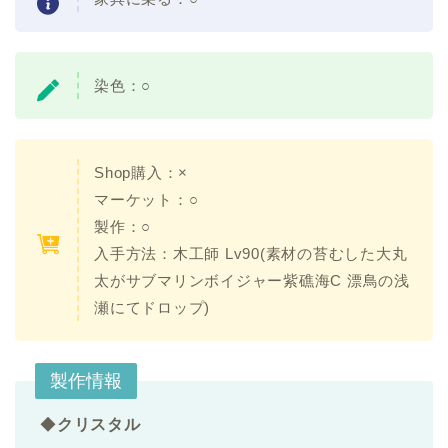
染色：○
Shop購入：×
マーケット：○
製作：○
入手方法：木工師 Lv90(素材の苔むした大丸
太がサブマリンボイジャー紫礁海C 漂鳥の浅
瀬にてドロップ)
製作情報
◆
クリスタル