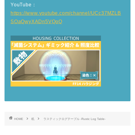
YouTube：
https://www.youtube.com/channel/UCc37MZLB
SOaQwyXADn5VQoQ
HOME
机
ラスティックログテーブル -Rustic Log Table-