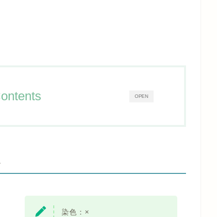
ontents
OPEN
-
染色：×