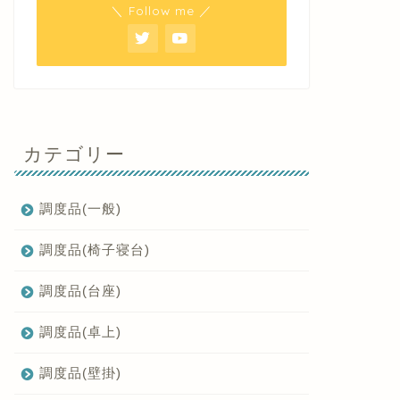
＼ Follow me ／
カテゴリー
調度品(一般)
調度品(椅子寝台)
調度品(台座)
調度品(卓上)
調度品(壁掛)