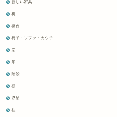
新しい家具
机
寝台
椅子・ソファ・カウチ
窓
扉
階段
棚
収納
柱