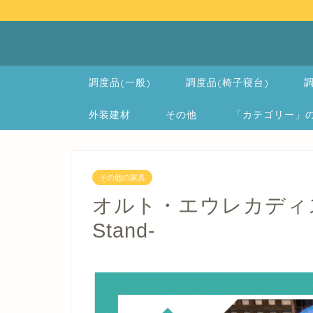
調度品(一般)
調度品(椅子寝台)
調
外装建材
その他
「カテゴリー」の一覧 
その他の家具
オルト・エウレカディスプレイ
Stand-