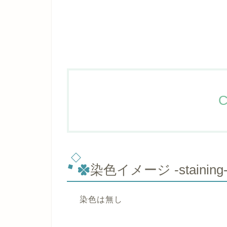
C
染色イメージ -staining
染色は無し