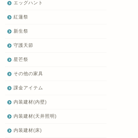
エッグハント
紅蓮祭
新生祭
守護天節
星芒祭
その他の家具
課金アイテム
内装建材(内壁)
内装建材(天井照明)
内装建材(床)