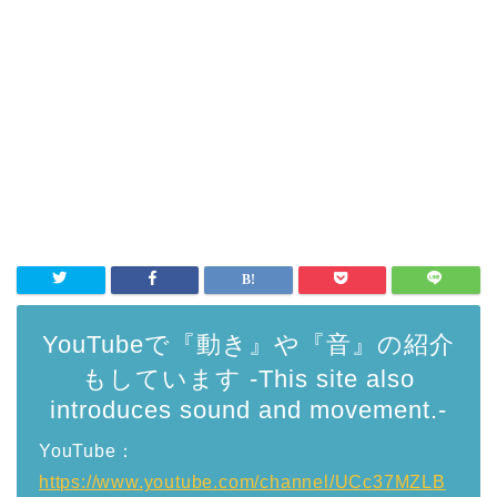
YouTubeで『動き』や『音』の紹介
もしています -This site also
introduces sound and movement.-
YouTube：
https://www.youtube.com/channel/UCc37MZLB