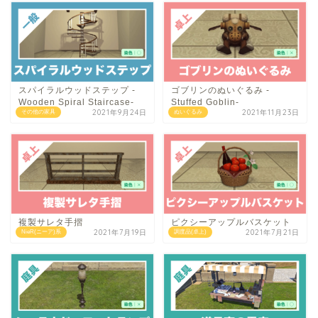
スパイラルウッドステップ -
ゴブリンのぬいぐるみ -
Wooden Spiral Staircase-
Stuffed Goblin-
2021年9月24日
2021年11月23日
その他の家具
ぬいぐるみ
複製サレタ手摺
ピクシーアップルバスケット
2021年7月19日
2021年7月21日
NieR(ニーア)系
調度品(卓上)