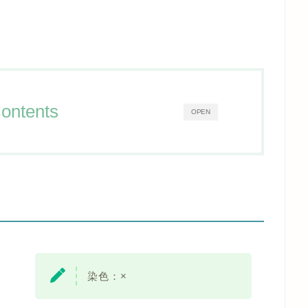
ontents
OPEN
染色：
×