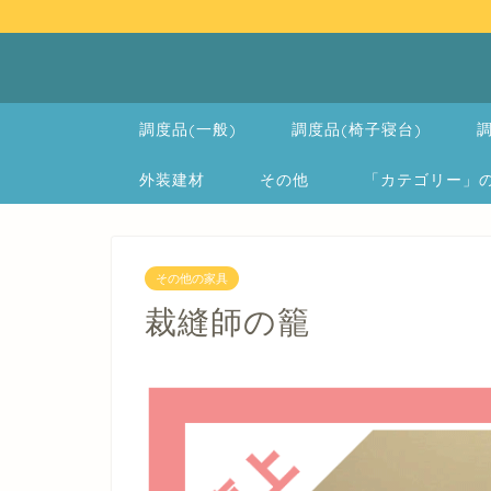
調度品(一般)
調度品(椅子寝台)
調
外装建材
その他
「カテゴリー」の一覧 
その他の家具
裁縫師の籠