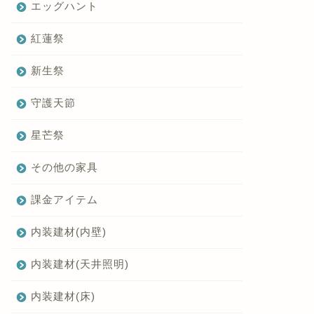
エッグハント
紅蓮祭
新生祭
守護天節
星芒祭
その他の家具
課金アイテム
内装建材(内壁)
内装建材(天井照明)
内装建材(床)