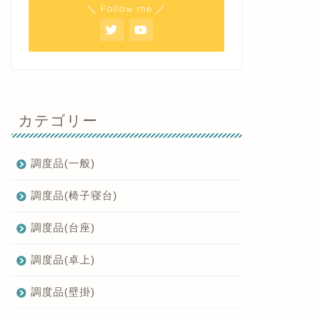
＼ Follow me ／
カテゴリー
調度品(一般)
調度品(椅子寝台)
調度品(台座)
調度品(卓上)
調度品(壁掛)