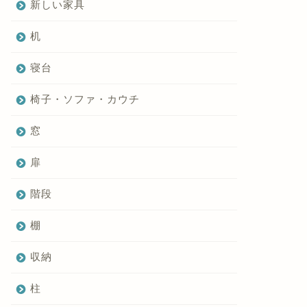
新しい家具
机
寝台
椅子・ソファ・カウチ
窓
扉
階段
棚
収納
柱