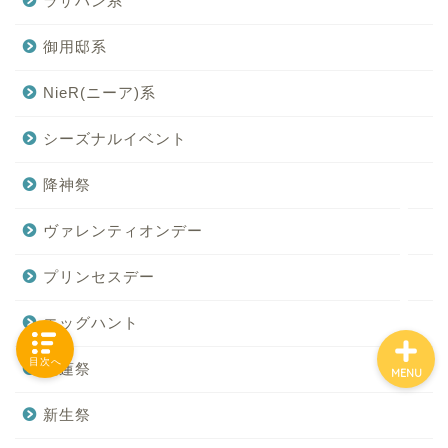
ラザハン系
御用邸系
「カテゴリー」の一覧 -
NieR(ニーア)系
Category List-
シーズナルイベント
HOUSING COLLECTIONと
は
降神祭
ヴァレンティオンデー
ご要望はコチラから
プリンセスデー
エッグハント
目次へ
紅蓮祭
MENU
新生祭