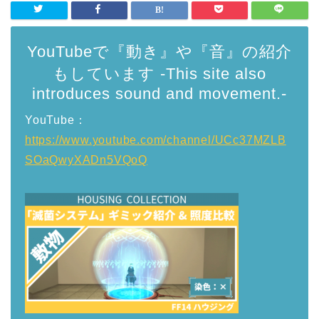
YouTubeで『動き』や『音』の紹介
もしています -This site also
introduces sound and movement.-
YouTube：
https://www.youtube.com/channel/UCc37MZLB
SOaQwyXADn5VQoQ