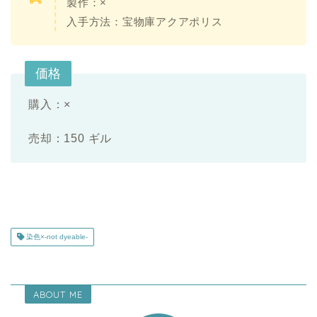
製作：
×
入手方法：宝物庫アクアポリス
価格
購入：
×
売却：150 ギル
染色×-not dyeable-
ABOUT ME