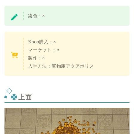
染色：
×
Shop購入：
×
マーケット：○
製作：
×
入手方法：宝物庫アクアポリス
上面