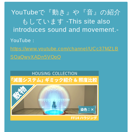
YouTubeで『動き』や『音』の紹介
もしています -This site also
introduces sound and movement.-
YouTube：
https://www.youtube.com/channel/UCc37MZLB
SOaQwyXADn5VQoQ