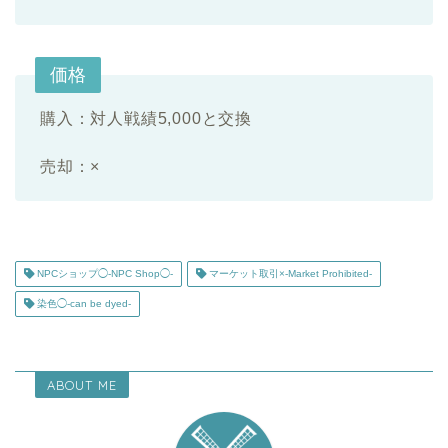
価格
購入：対人戦績5,000と交換
売却：×
NPCショップ◯-NPC Shop◯-
マーケット取引×-Market Prohibited-
染色◯-can be dyed-
ABOUT ME