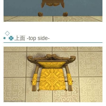
上面 -top
side-