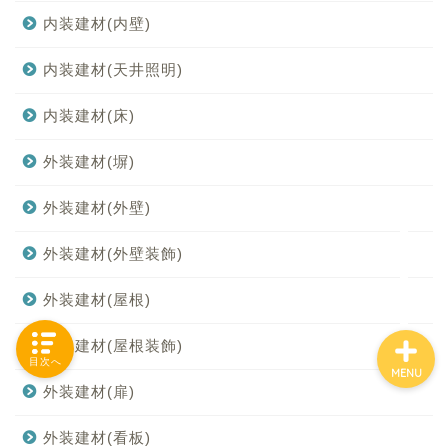
内装建材(内壁)
内装建材(天井照明)
「カテゴリー」の一覧 -
Category List-
内装建材(床)
外装建材(塀)
HOUSING COLLECTIONと
は
外装建材(外壁)
ご要望はコチラから
外装建材(外壁装飾)
外装建材(屋根)
外装建材(屋根装飾)
目次へ
MENU
外装建材(扉)
外装建材(看板)