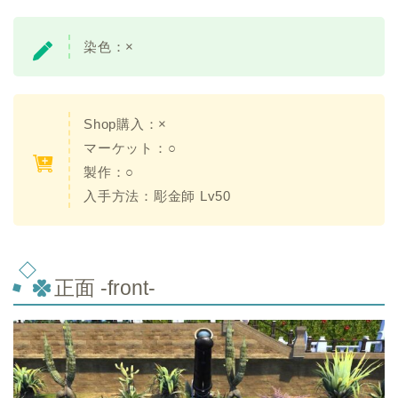
染色：×
Shop購入：×
マーケット：○
製作：○
入手方法：彫金師 Lv50
正面 -front-