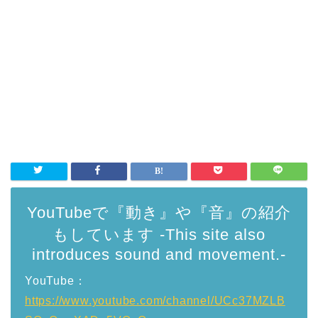
YouTubeで『動き』や『音』の紹介
もしています -This site also
introduces sound and movement.-
YouTube：
https://www.youtube.com/channel/UCc37MZLB