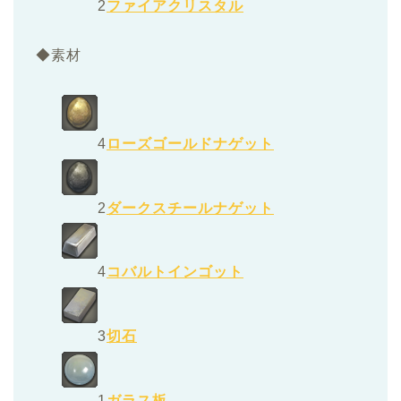
2
ファイアクリスタル
◆素材
4
ローズゴールドナゲット
2
ダークスチールナゲット
4
コバルトインゴット
3
切石
1
ガラス板