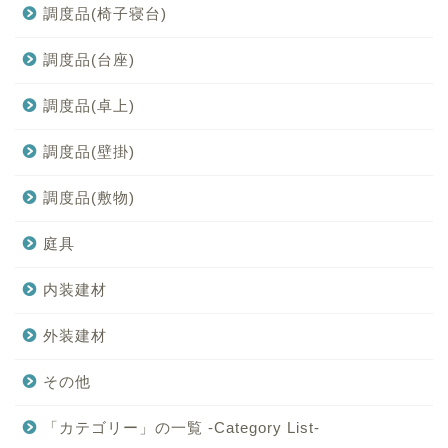
調度品(椅子寝台)
調度品(台座)
調度品(卓上)
調度品(壁掛)
調度品(敷物)
庭具
内装建材
外装建材
その他
「カテゴリー」の一覧 -Category List-