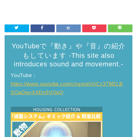
YouTubeで『動き』や『音』の紹介
もしています -This site also
introduces sound and movement.-
YouTube：
https://www.youtube.com/channel/UCc37MZLB
SOaQwyXADn5VQoQ