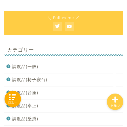
＼ Follow me ／
「カテゴリー」の一覧 -
Category List-
HOUSING COLLECTIONと
カテゴリー
は
調度品(一般)
ご要望はコチラから
調度品(椅子寝台)
調度品(台座)
目次へ
調度品(卓上)
MENU
調度品(壁掛)