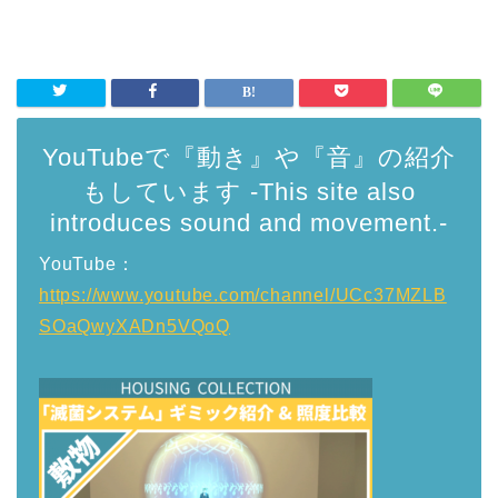
YouTubeで『動き』や『音』の紹介
もしています -This site also
introduces sound and movement.-
YouTube：
https://www.youtube.com/channel/UCc37MZLB
SOaQwyXADn5VQoQ