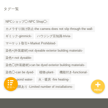
タグ一覧
「カテゴリー」の一覧 -
NPCショップ◯-NPC Shop◯-
Category List-
カメラすり抜け防止-the camera does not slip through the wall-
ギミック-gimmick-
ハウジング豆知識-trivia-
HOUSING COLLECTIONと
マーケット取引×-Market Prohibited-
は
染色×(外装建材)-not dyeable exterior building materials-
ご要望はコチラから
染色×-not dyeable-
染色◯(外装建材)-can be dyed exterior building materials-
染色◯-can be dyed-
植物-plant-
機能付き-functional-
池・水 -pond water-
火・暖房 -fire heating-
設置数制限あり -Limited number of installations-
目次へ
MENU