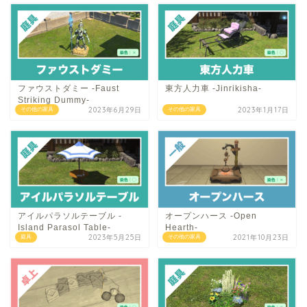
ファウストダミー -Faust
東方人力車 -Jinrikisha-
Striking Dummy-
2023年6月29日
2023年1月17日
その他の家具
その他の家具
アイルパラソルテーブル -
オープンハース -Open
Island Parasol Table-
Hearth-
2023年5月25日
2021年10月23日
庭具
その他の家具