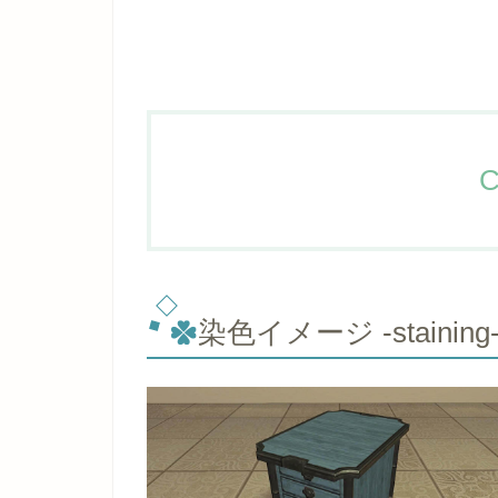
C
染色イメージ -staining