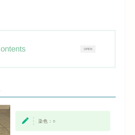
ontents
OPEN
-
染色：
○