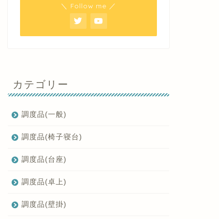
＼ Follow me ／
カテゴリー
調度品(一般)
調度品(椅子寝台)
調度品(台座)
調度品(卓上)
調度品(壁掛)