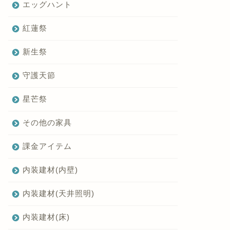
エッグハント
紅蓮祭
新生祭
守護天節
星芒祭
その他の家具
課金アイテム
内装建材(内壁)
内装建材(天井照明)
内装建材(床)