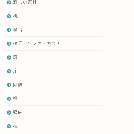
新しい家具
机
寝台
椅子・ソファ・カウチ
窓
扉
階段
棚
収納
柱