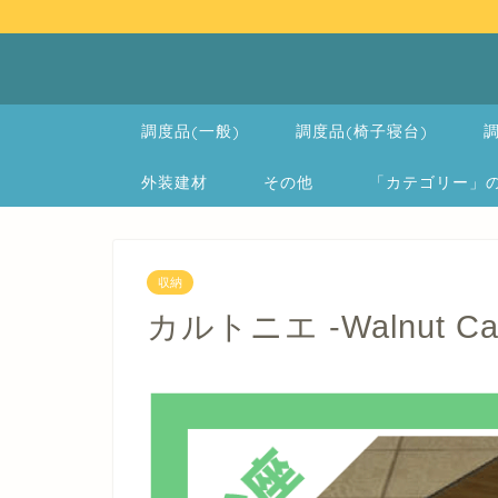
調度品(一般)
調度品(椅子寝台)
調
外装建材
その他
「カテゴリー」の一覧 
収納
カルトニエ -Walnut Cart