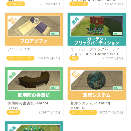
2023年5月8日
2023年12月26日
その他の家具
ラノシアン系
フロアソファ
ガーデン・ブリックパーティ
ション -Brick Garden Wall-
2021年8月23日
2023年5月3日
椅子・ソファ・カウチ
庭具
御用邸の書斎机 -Manor
着席システム -Seating
Desk-
Module-
2024年1月13日
2022年10月15日
御用邸系
椅子・ソファ・カウチ