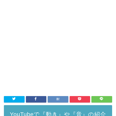
YouTubeで『動き』や『音』の紹介