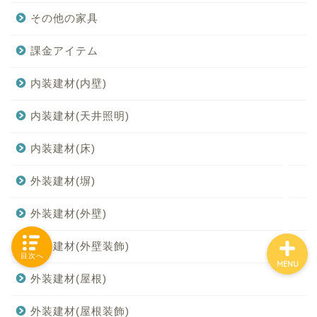
その他の家具
課金アイテム
「カテゴリー」の一覧 -
Category List-
内装建材(内壁)
HOUSING COLLECTIONと
内装建材(天井照明)
は
内装建材(床)
ご要望はコチラから
外装建材(塀)
外装建材(外壁)
外装建材(外壁装飾)
目次へ
MENU
外装建材(屋根)
外装建材(屋根装飾)