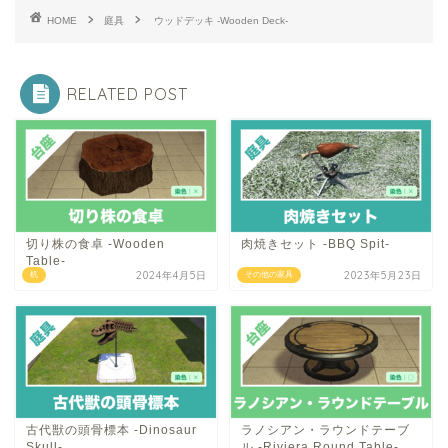
HOME
庭具
ウッドデッキ -Wooden Deck-
RELATED POST
切り株の食卓 -Wooden
肉焼きセット -BBQ Spit-
Table-
2024年4月5日
2023年5月23日
机
その他の家具
古代獣の頭骨標本 -Dinosaur
ラノシアン・ラウンドテーブ
Skull-
ル -Riviera Round Table-