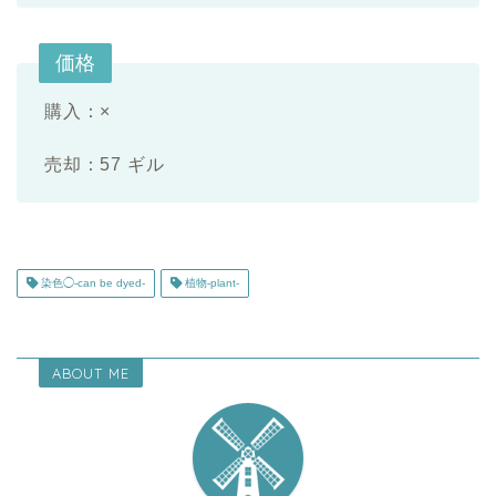
価格
購入：×
売却：57 ギル
染色◯-can be dyed-
植物-plant-
ABOUT ME