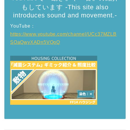
もしています -This site also
introduces sound and movement.-
YouTube：
https://www.youtube.com/channel/UCc37MZLB
SOaQwyXADn5VQoQ