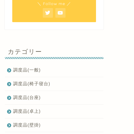
＼ Follow me ／
カテゴリー
調度品(一般)
調度品(椅子寝台)
調度品(台座)
調度品(卓上)
調度品(壁掛)