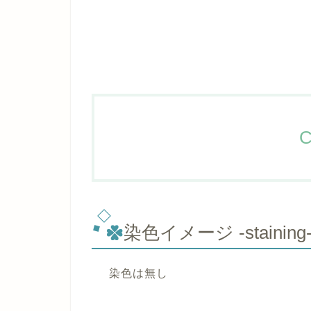
C
染色イメージ -staining
染色は無し