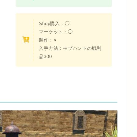
Shop購入：
◯
マーケット：
◯
製作：
×
入手方法：モブハントの戦利
品300