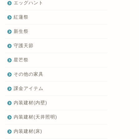
エッグハント
紅蓮祭
新生祭
守護天節
星芒祭
その他の家具
課金アイテム
内装建材(内壁)
内装建材(天井照明)
内装建材(床)