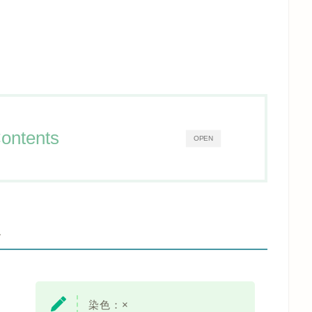
ontents
OPEN
-
染色：
×