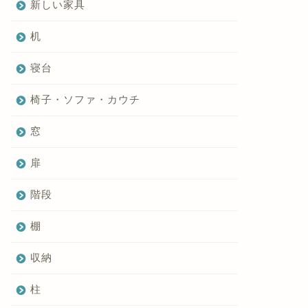
新しい家具
机
寝台
椅子・ソファ・カウチ
窓
扉
階段
棚
収納
柱