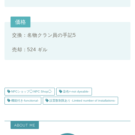
価格
交換：名物クラン員の手記5
売却：524 ギル
NPCショップ◯-NPC Shop◯-
染色×-not dyeable-
機能付き-functional-
設置数制限あり -Limited number of installations-
ABOUT ME