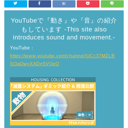
YouTubeで『動き』や『音』の紹介
もしています -This site also
introduces sound and movement.-
YouTube：
https://www.youtube.com/channel/UCc37MZLB
SOaQwyXADn5VQoQ