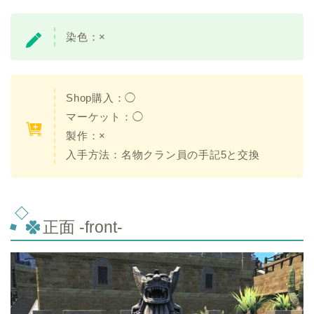
染色：
×
Shop購入：
◯
マーケット：
◯
製作：
×
入手方法：名物クラン員の手記5と交換
正面 -front-