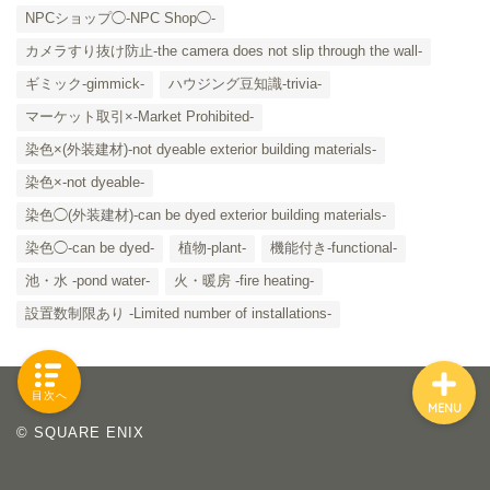
NPCショップ◯-NPC Shop◯-
カメラすり抜け防止-the camera does not slip through the wall-
ギミック-gimmick-
ハウジング豆知識-trivia-
「カテゴリー」の一覧 -
Category List-
マーケット取引×-Market Prohibited-
染色×(外装建材)-not dyeable exterior building materials-
HOUSING COLLECTIONと
染色×-not dyeable-
は
染色◯(外装建材)-can be dyed exterior building materials-
染色◯-can be dyed-
植物-plant-
機能付き-functional-
ご要望はコチラから
池・水 -pond water-
火・暖房 -fire heating-
設置数制限あり -Limited number of installations-
目次へ
MENU
© SQUARE ENIX