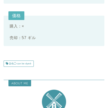
価格
購入：×
売却：57 ギル
染色◯-can be dyed-
ABOUT ME