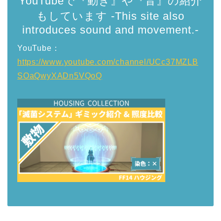
YouTubeで『動き』や『音』の紹介
もしています -This site also
introduces sound and movement.-
YouTube：
https://www.youtube.com/channel/UCc37MZLB
SOaQwyXADn5VQoQ