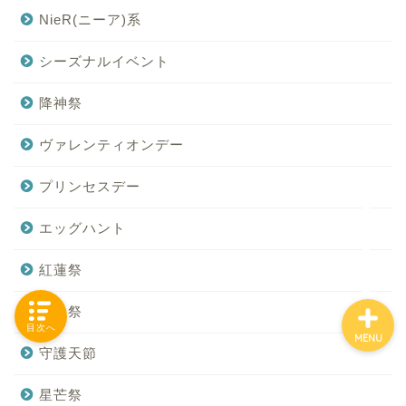
NieR(ニーア)系
シーズナルイベント
「カテゴリー」の一覧 -
Category List-
降神祭
ヴァレンティオンデー
HOUSING COLLECTIONと
は
プリンセスデー
ご要望はコチラから
エッグハント
紅蓮祭
新生祭
目次へ
MENU
守護天節
星芒祭