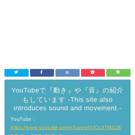
YouTubeで『動き』や『音』の紹介
もしています -This site also
introduces sound and movement.-
YouTube：
https://www.youtube.com/channel/UCc37MZLB