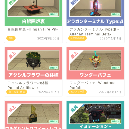
白銀囲炉裏 -Hingan Fire Pit-
アラガンターミナル Type:β -
Allagan Terminal Beta-
2023年9月30日
2023年3月11日
和風
その他の家具
アクシルフラワーの鉢植 -
ワンダーパフェ -Wondrous
Potted Axilflower-
Parfait-
2022年3月15日
2022年4月12日
花・花瓶・鉢植
モンスター系