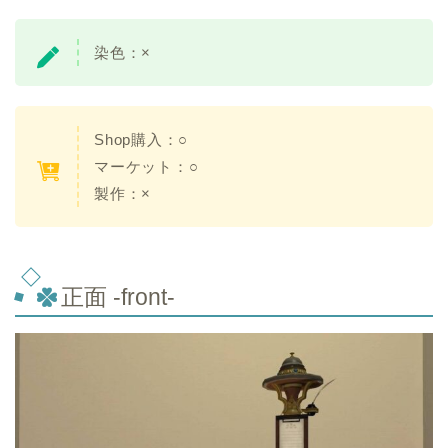
染色：×
Shop購入：○
マーケット：○
製作：×
正面 -front-