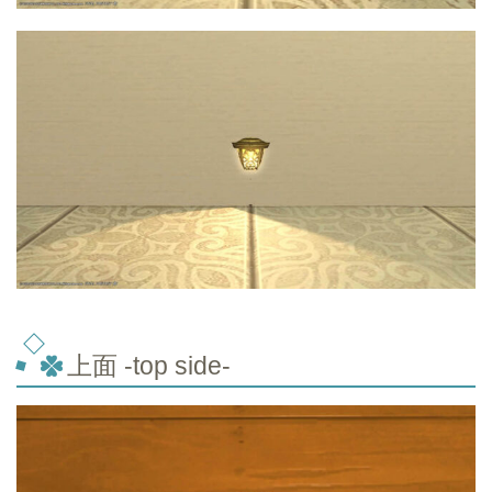
上面 -top
side-