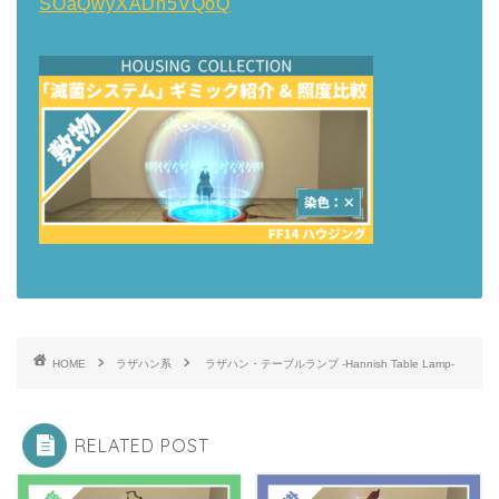
SOaQwyXADn5VQoQ
HOME
ラザハン系
ラザハン・テーブルランプ -Hannish Table Lamp-
RELATED POST