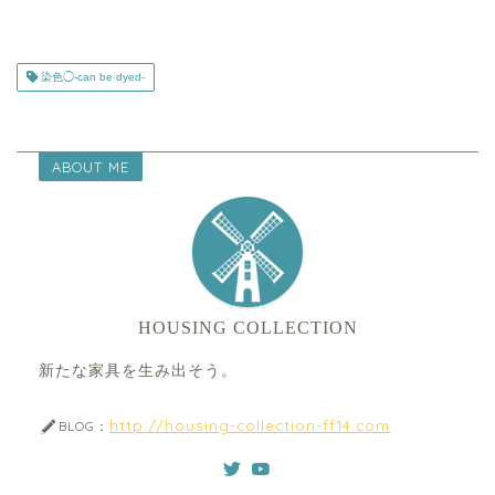
染色◯-can be dyed-
ABOUT ME
HOUSING COLLECTION
新たな家具を生み出そう。
http://housing-collection-ff14.com
BLOG：