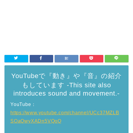
YouTubeで『動き』や『音』の紹介
もしています -This site also
introduces sound and movement.-
YouTube：
https://www.youtube.com/channel/UCc37MZLB
SOaQwyXADn5VQoQ