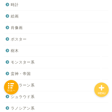
時計
絵画
「カテゴリー」の一覧 -
Category List-
肖像画
ポスター
HOUSING COLLECTIONと
は
樹木
ご要望はコチラから
モンスター系
蛮神・帝国
ザナラーン系
目次へ
MENU
シュラウド系
ラノシアン系