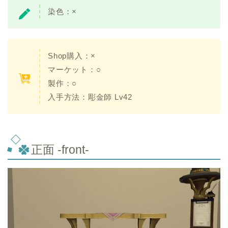
染色：
×
Shop購入：
×
マーケット：○
製作：○
入手方法：
彫金師 Lv42
正面 -front-