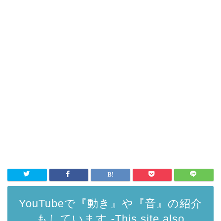
YouTubeで『動き』や『音』の紹介
もしています -This site also