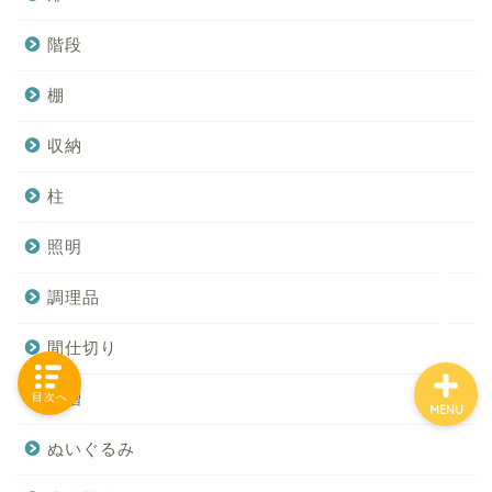
階段
「カテゴリー」の一覧 -
棚
Category List-
収納
HOUSING COLLECTIONと
柱
は
照明
ご要望はコチラから
調理品
間仕切り
水槽
目次へ
MENU
ぬいぐるみ