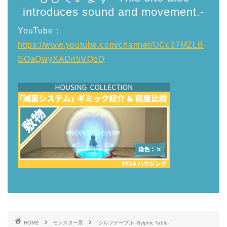
introduces sound and movement.-
YouTube：
https://www.youtube.com/channel/UCc37MZLB
SOaQwyXADn5VQoQ
HOME
モンスター系
シルフテーブル -Sylphic Table-