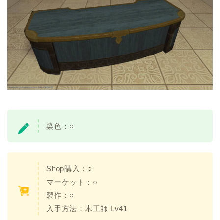
染色：○
Shop購入：○
マーケット：○
製作：○
入手方法：木工師 Lv41