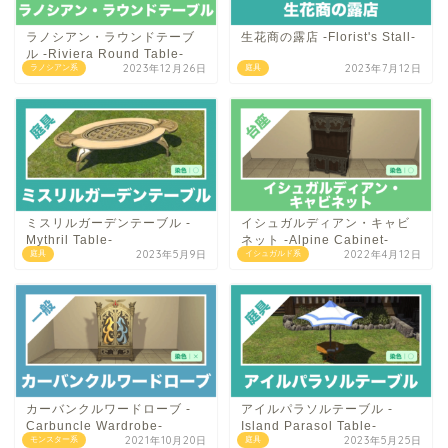
ラノシアン・ラウンドテーブ
生花商の露店 -Florist's Stall-
ル -Riviera Round Table-
2023年12月26日
2023年7月12日
ラノシアン系
庭具
ミスリルガーデンテーブル -
イシュガルディアン・キャビ
Mythril Table-
ネット -Alpine Cabinet-
2023年5月9日
2022年4月12日
庭具
イシュガルド系
カーバンクルワードローブ -
アイルパラソルテーブル -
Carbuncle Wardrobe-
Island Parasol Table-
2021年10月20日
2023年5月25日
モンスター系
庭具