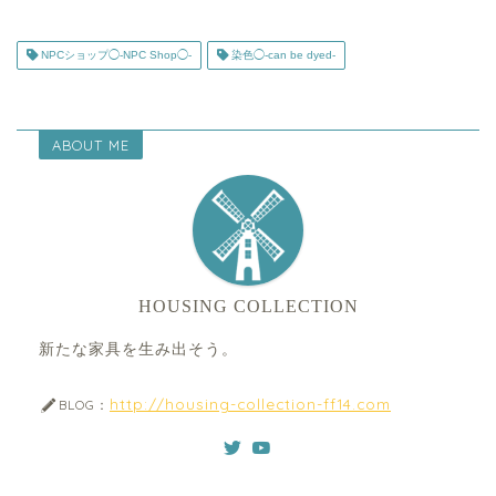
NPCショップ◯-NPC Shop◯-
染色◯-can be dyed-
ABOUT ME
HOUSING COLLECTION
新たな家具を生み出そう。
http://housing-collection-ff14.com
BLOG：