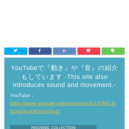
YouTubeで『動き』や『音』の紹介
もしています -This site also
introduces sound and movement.-
YouTube：
https://www.youtube.com/channel/UCc37MZLB
SOaQwyXADn5VQoQ