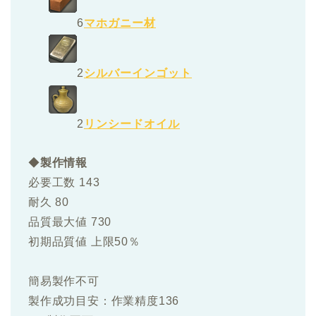
6
マホガニー材
2
シルバーインゴット
2
リンシードオイル
◆
製作情報
必要工数 143
耐久 80
品質最大値 730
初期品質値 上限50％
簡易製作不可
製作成功目安：作業精度136