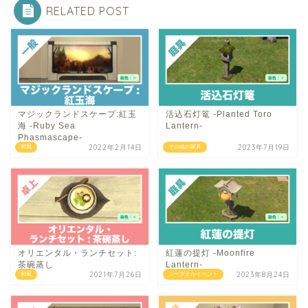
RELATED POST
マジックランドスケープ:紅玉
活込石灯篭 -Planted Toro
海 -Ruby Sea
Lantern-
Phasmascape-
2022年2月14日
2023年7月19日
和風
その他の家具
オリエンタル・ランチセット:
紅蓮の提灯 -Moonfire
茶碗蒸し
Lantern-
2021年7月26日
2023年8月24日
和風
シーズナルイベント