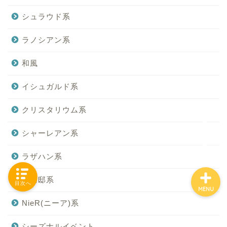
シュラウド系
ラノシアン系
「カテゴリー」の一覧 -
Category List-
和風
HOUSING COLLECTIONと
イシュガルド系
は
クリスタリウム系
ご要望はコチラから
シャーレアン系
ラザハン系
御用邸系
目次へ
MENU
NieR(ニーア)系
シーズナルイベント