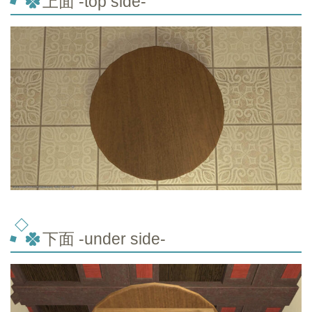
上面 -top
side-
下面 -under side-