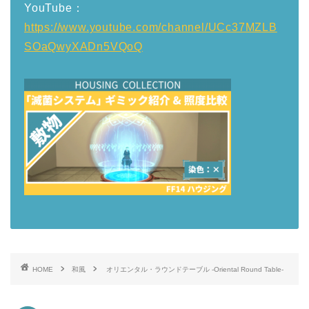
YouTube：
https://www.youtube.com/channel/UCc37MZLB
SOaQwyXADn5VQoQ
HOME
和風
オリエンタル・ラウンドテーブル -Oriental Round Table-