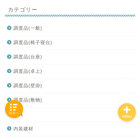
カテゴリー
「カテゴリー」の一覧 -
調度品(一般)
Category List-
調度品(椅子寝台)
HOUSING COLLECTIONと
調度品(台座)
は
調度品(卓上)
ご要望はコチラから
調度品(壁掛)
調度品(敷物)
目次へ
庭具
MENU
内装建材