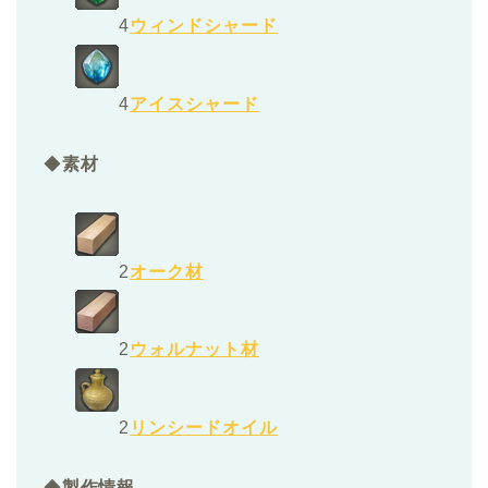
4
ウィンドシャード
4
アイスシャード
◆
素材
2
オーク材
2
ウォルナット材
2
リンシードオイル
◆
製作情報