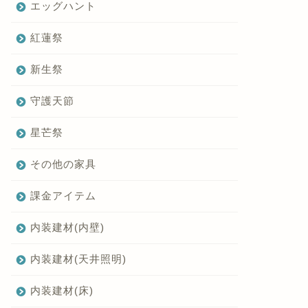
エッグハント
紅蓮祭
新生祭
守護天節
星芒祭
その他の家具
課金アイテム
内装建材(内壁)
内装建材(天井照明)
内装建材(床)