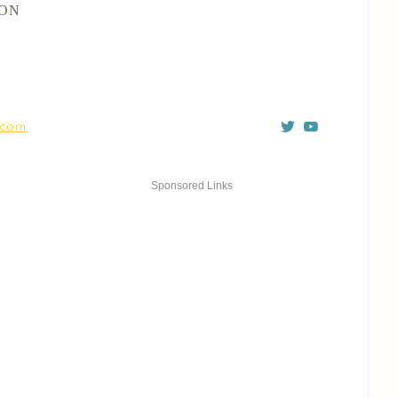
ION
。
4.com
Sponsored Links