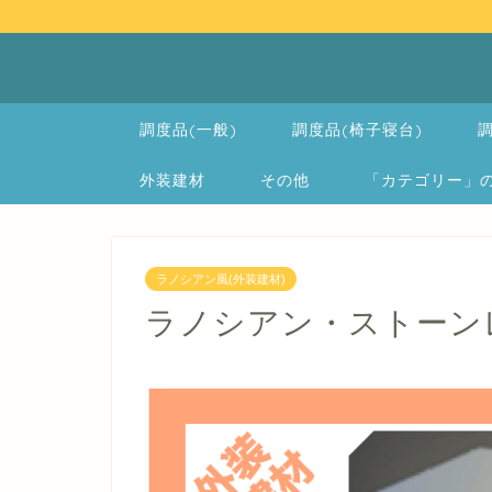
調度品(一般)
調度品(椅子寝台)
調
外装建材
その他
「カテゴリー」の一覧 
ラノシアン風(外装建材)
ラノシアン・ストーン