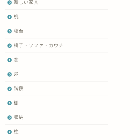
新しい家具
机
寝台
椅子・ソファ・カウチ
窓
扉
階段
棚
収納
柱