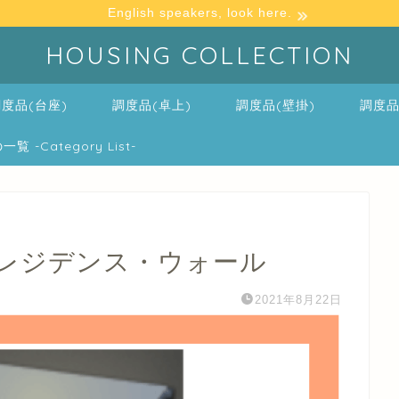
English speakers, look here.
HOUSING COLLECTION
度品(台座)
調度品(卓上)
調度品(壁掛)
調度品
-Category List-
レジデンス・ウォール
2021年8月22日