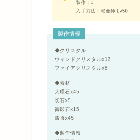
製作：○
入手方法：
彫金師 Lv50
製作情報
◆
クリスタル
ウィンドクリスタルx12
ファイアクリスタルx8
◆
素材
大理石x45
切石x5
御影石x15
漆喰x45
◆
製作情報