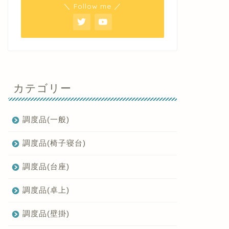
＼ Follow me ／
カテゴリー
調度品(一般)
調度品(椅子寝台)
調度品(台座)
調度品(卓上)
調度品(壁掛)