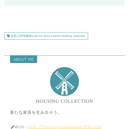
染色◯(外装建材)-can be dyed exterior building materials-
ABOUT ME
HOUSING COLLECTION
新たな家具を生み出そう。
http://housing-collection-ff14.com
BLOG：