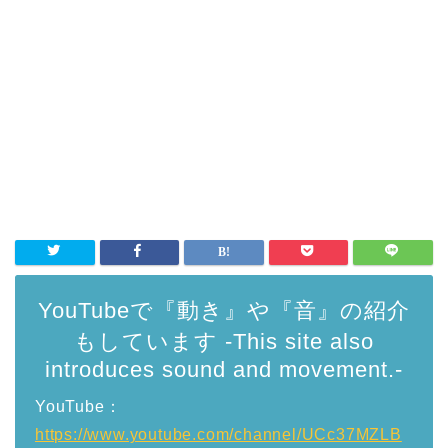
YouTubeで『動き』や『音』の紹介
もしています -This site also
introduces sound and movement.-
YouTube：
https://www.youtube.com/channel/UCc37MZLB