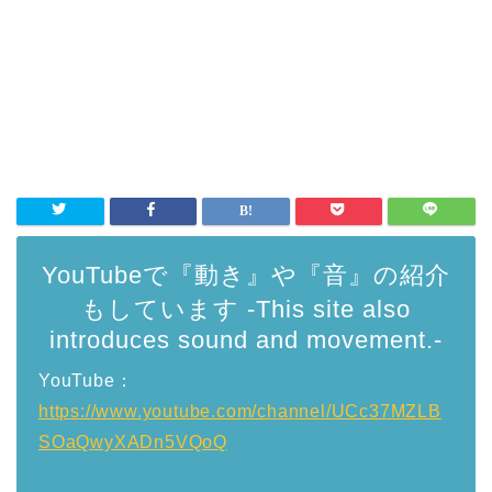
YouTubeで『動き』や『音』の紹介
もしています -This site also
introduces sound and movement.-
YouTube：
https://www.youtube.com/channel/UCc37MZLB
SOaQwyXADn5VQoQ