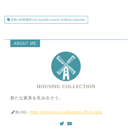
染色×(外装建材)-not dyeable exterior building materials-
ABOUT ME
HOUSING COLLECTION
新たな家具を生み出そう。
http://housing-collection-ff14.com
BLOG：