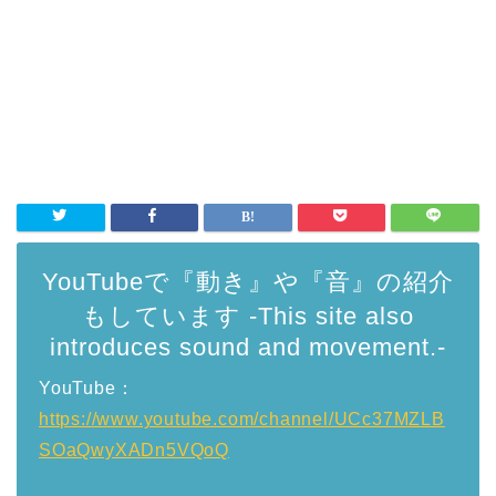
YouTubeで『動き』や『音』の紹介
もしています -This site also
introduces sound and movement.-
YouTube：
https://www.youtube.com/channel/UCc37MZLB
SOaQwyXADn5VQoQ