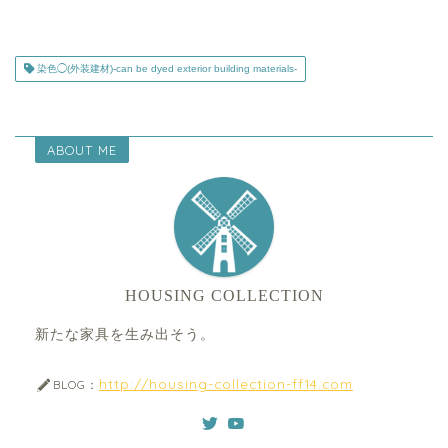
染色◯(外装建材)-can be dyed exterior building materials-
ABOUT ME
HOUSING COLLECTION
新たな家具を生み出そう。
http://housing-collection-ff14.com
BLOG：