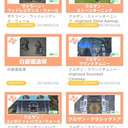
ザナラーン・ウッドレジデン
クルザン・ストーンオーニン
ス・ウォール
グ -Highland Stone Awning-
2021年8月22日
2022年4月24日
ザナラーン風(外装建材)
イシュガルド風(外装建材)
白銀蔵造塀
クルザン・ラウンドチムニー -
Highland Rounded
Chimney-
2021年8月23日
2022年4月24日
和風(外装建材)
イシュガルド風(外装建材)
クルザン・コンポジットハウ
クルザン・クラシックドア -