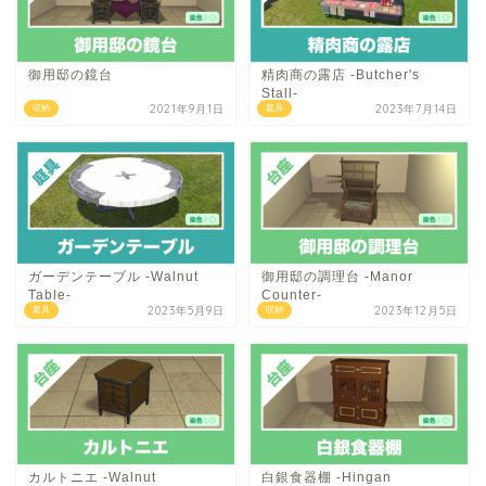
御用邸の鏡台
精肉商の露店 -Butcher's
Stall-
2021年9月1日
2023年7月14日
収納
庭具
ガーデンテーブル -Walnut
御用邸の調理台 -Manor
Table-
Counter-
2023年5月9日
2023年12月5日
庭具
収納
カルトニエ -Walnut
白銀食器棚 -Hingan