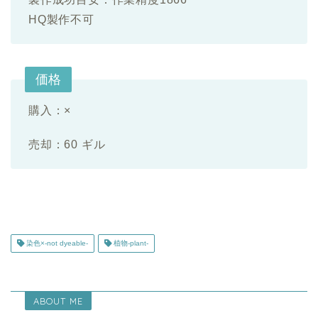
HQ製作不可
価格
購入：×
売却：60 ギル
染色×-not dyeable-
植物-plant-
ABOUT ME