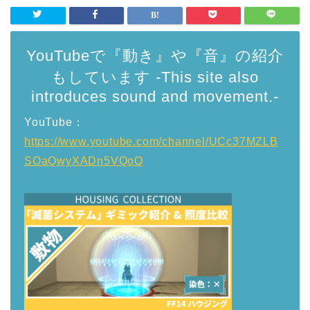
YouTubeで『動き』や『音』の紹介
もしています -This site also
introduces sound and movement.-
YouTube：
https://www.youtube.com/channel/UCc37MZLB
SOaQwyXADn5VQoQ