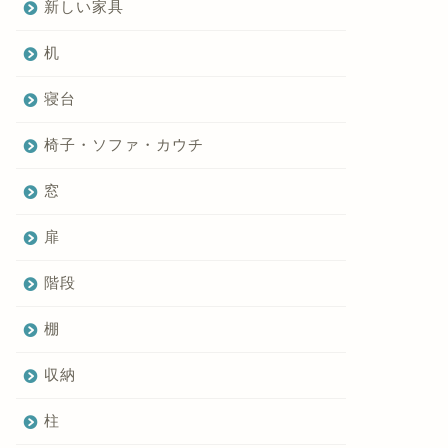
新しい家具
机
寝台
椅子・ソファ・カウチ
窓
扉
階段
棚
収納
柱