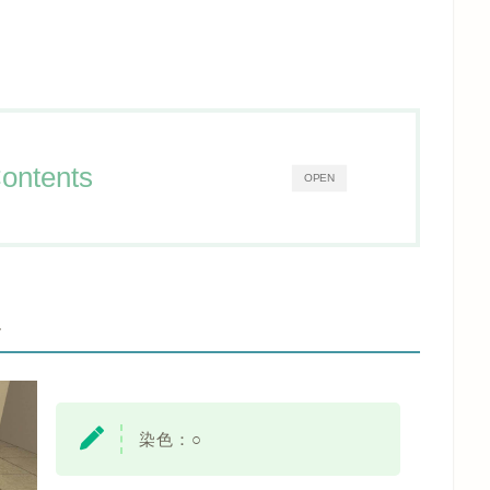
ontents
OPEN
-
染色：
○