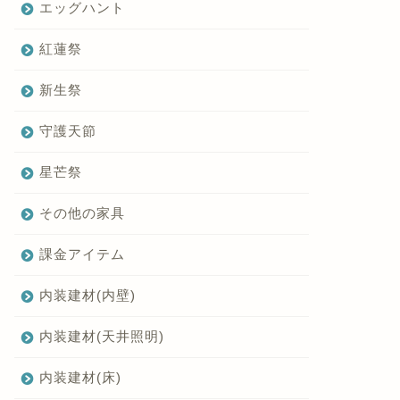
エッグハント
紅蓮祭
新生祭
守護天節
星芒祭
その他の家具
課金アイテム
内装建材(内壁)
内装建材(天井照明)
内装建材(床)