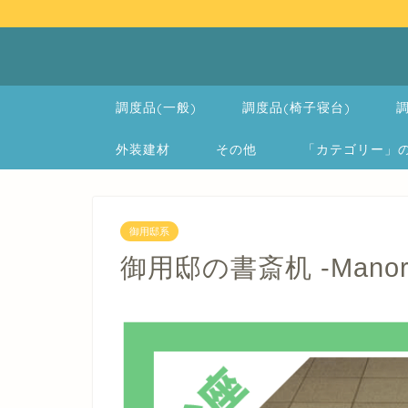
調度品(一般)
調度品(椅子寝台)
調
外装建材
その他
「カテゴリー」の一覧 
御用邸系
御用邸の書斎机 -Manor 