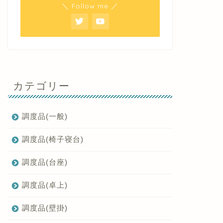
＼ Follow me ／
カテゴリー
調度品(一般)
調度品(椅子寝台)
調度品(台座)
調度品(卓上)
調度品(壁掛)