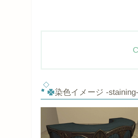
C
染色イメージ -staining