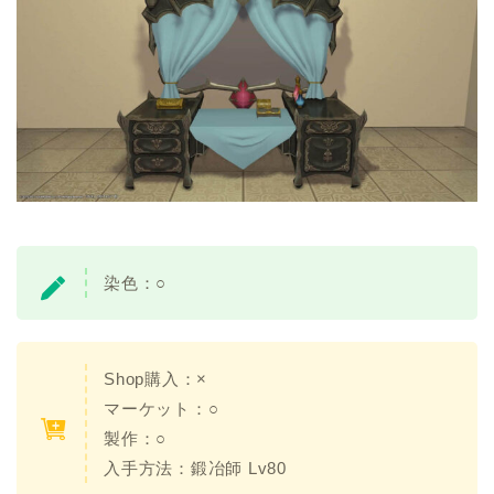
染色：
○
Shop購入：×
マーケット：○
製作：○
入手方法：
鍛冶師 Lv80