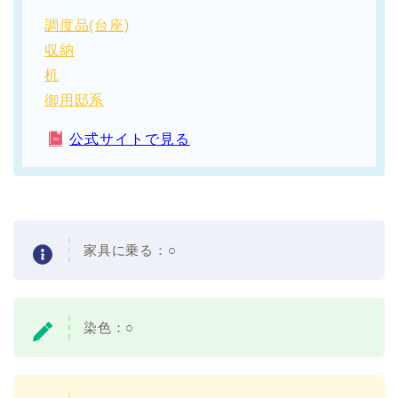
調度品(台座)
収納
机
御用邸系
公式サイトで見る
家具に乗る：
○
染色：
○