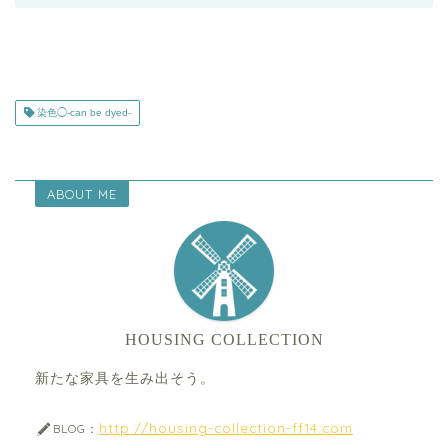
染色◯-can be dyed-
ABOUT ME
HOUSING COLLECTION
新たな家具を生み出そう。
http://housing-collection-ff14.com
BLOG：