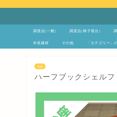
調度品(一般)
調度品(椅子寝台)
調
外装建材
その他
「カテゴリー」の一覧 
収納
ハーフブックシェルフ -Low