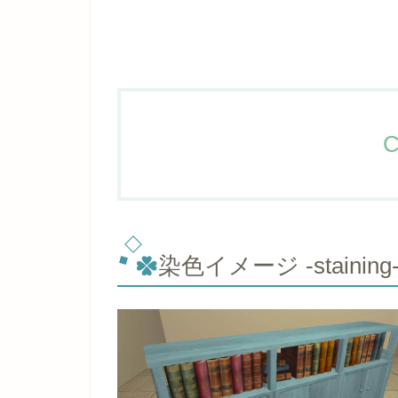
C
染色イメージ -staining