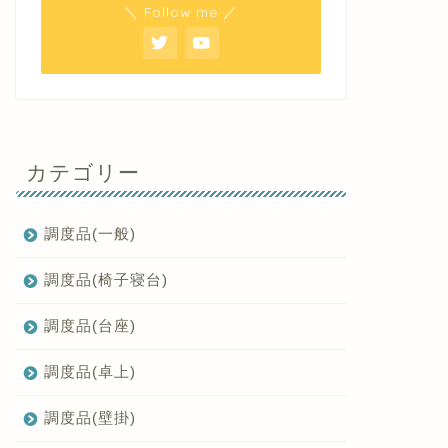
＼ Follow me ／
カテゴリー
調度品(一般)
調度品(椅子寝台)
調度品(台座)
調度品(卓上)
調度品(壁掛)