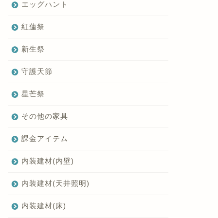
エッグハント
紅蓮祭
新生祭
守護天節
星芒祭
その他の家具
課金アイテム
内装建材(内壁)
内装建材(天井照明)
内装建材(床)