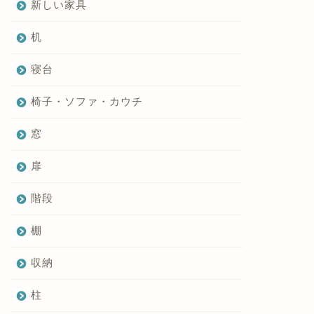
新しい家具
机
寝台
椅子・ソファ・カウチ
窓
扉
階段
棚
収納
柱