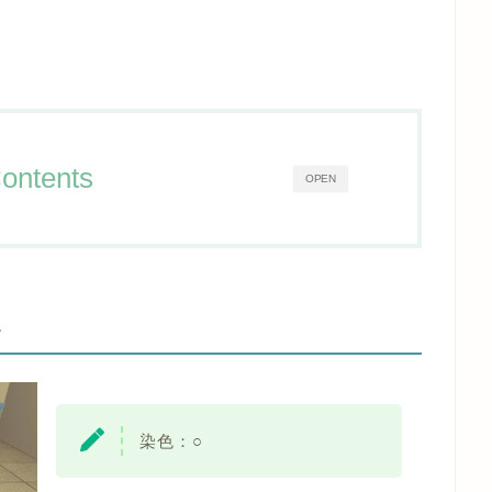
ontents
OPEN
-
染色：
○