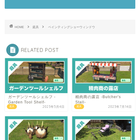
HOME
庭具
ペインティングショーウィンドウ
RELATED POST
ガーデンツールシェルフ -
精肉商の露店 -Butcher's
Garden Tool Shelf-
Stall-
2023年5月4日
2023年7月14日
庭具
庭具