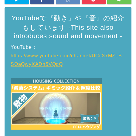
YouTubeで『動き』や『音』の紹介
もしています -This site also
introduces sound and movement.-
YouTube：
https://www.youtube.com/channel/UCc37MZLB
SOaQwyXADn5VQoQ