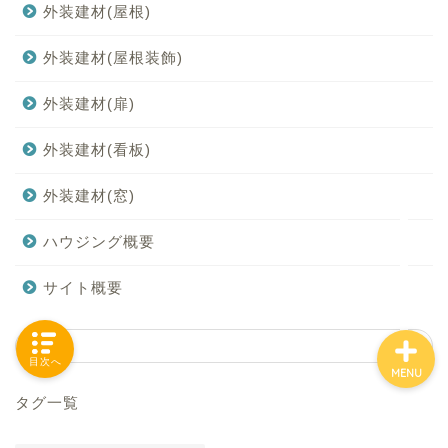
外装建材(屋根)
外装建材(屋根装飾)
「カテゴリー」の一覧 -
外装建材(扉)
Category List-
外装建材(看板)
HOUSING COLLECTIONと
は
外装建材(窓)
ご要望はコチラから
ハウジング概要
サイト概要
目次へ
MENU
タグ一覧