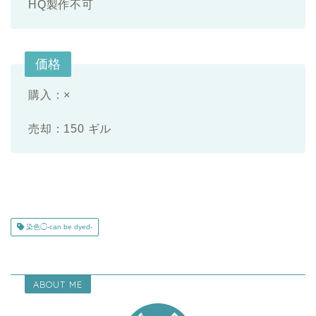
HQ製作不可
価格
購入：×
売却：150 ギル
染色◯-can be dyed-
ABOUT ME