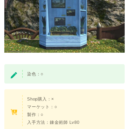
染色：
○
Shop購入：×
マーケット：○
製作：○
入手方法：
錬金術師 Lv80