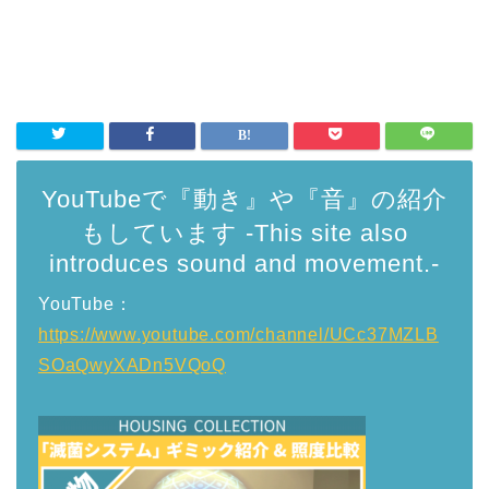
YouTubeで『動き』や『音』の紹介
もしています -This site also
introduces sound and movement.-
YouTube：
https://www.youtube.com/channel/UCc37MZLB
SOaQwyXADn5VQoQ