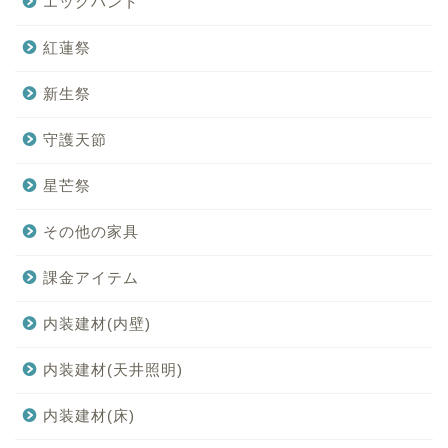
エッグハント
紅蓮祭
新生祭
守護天節
星芒祭
その他の家具
課金アイテム
内装建材(内壁)
内装建材(天井照明)
内装建材(床)