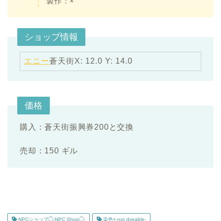
製作：
×
ショップ情報
エニー
蒼天街X: 12.0 Y: 14.0
価格
購入：
蒼天街振興券200と交換
売却：150 ギル
NPCショップ◯-NPC Shop◯-
染色×-not dyeable-