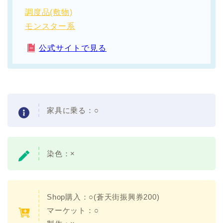
調度品(敷物)
モンスター系
公式サイトで見る
家具に乗る：
○
染色：
×
Shop購入：
○(蒼天街振興券200)
マーケット：○