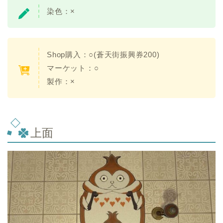
染色：
×
Shop購入：
○(蒼天街振興券200)
マーケット：○
製作：
×
上面