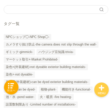
「カテゴリー」の一覧 -
タグ一覧
Category List-
NPCショップ◯-NPC Shop◯-
HOUSING COLLECTIONと
カメラすり抜け防止-the camera does not slip through the wall-
は
ギミック-gimmick-
ハウジング豆知識-trivia-
ご要望はコチラから
マーケット取引×-Market Prohibited-
染色×(外装建材)-not dyeable exterior building materials-
染色×-not dyeable-
染色◯(外装建材)-can be dyed exterior building materials-
染色◯-can be dyed-
植物-plant-
機能付き-functional-
目次へ
MENU
池・水 -pond water-
火・暖房 -fire heating-
設置数制限あり -Limited number of installations-