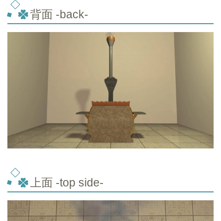
背面 -back-
上面 -top
side-