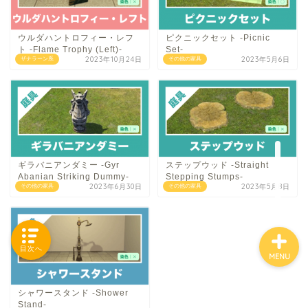
ウルダハントロフィー・レフ
ピクニックセット -Picnic
ト -Flame Trophy (Left)-
Set-
「カテゴリー」の一覧 -
2023年10月24日
2023年5月6日
ザナラーン系
その他の家具
Category List-
HOUSING COLLECTIONと
は
ご要望はコチラから
ギラバニアンダミー -Gyr
ステップウッド -Straight
Abanian Striking Dummy-
Stepping Stumps-
2023年6月30日
2023年5月8日
その他の家具
その他の家具
目次へ
MENU
シャワースタンド -Shower
Stand-