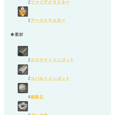
2
ファイアクラスター
2
アースクラスター
◆
素材
2
クロマイトインゴット
2
コバルトインゴット
4
御影石