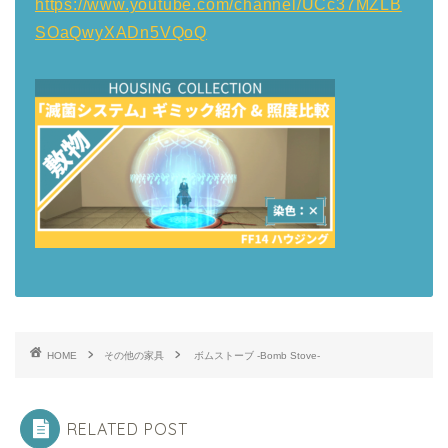
https://www.youtube.com/channel/UCc37MZLB
SOaQwyXADn5VQoQ
HOME
その他の家具
ボムストーブ -Bomb Stove-
RELATED POST