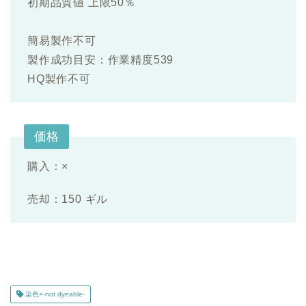
初期品質値 上限50％
簡易製作不可
製作成功目安：作業精度539
HQ製作不可
価格
購入：×
売却：150 ギル
染色×-not dyeable-