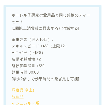
ボーレル子爵家の愛用品と同じ銘柄のティー
セット
[1回以上消費後に撤去すると消滅する]
食事効果（最大10回）:
スキルスピード +4%（上限12）
VIT +4%（上限8）
装備消耗耐性 +2
経験値獲得量 +3%
効果時間 30:00
[最大2倍まで効果時間の継ぎ足し可能]
調度品(卓上)
調理品
イシュガルド系