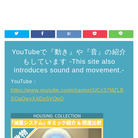
YouTubeで『動き』や『音』の紹介
もしています -This site also
introduces sound and movement.-
YouTube：
https://www.youtube.com/channel/UCc37MZLB
SOaQwyXADn5VQoQ