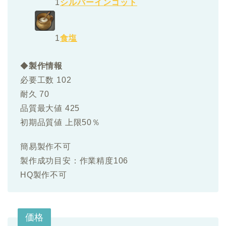
1
シルバーインゴット
1
食塩
◆
製作情報
必要工数 102
耐久 70
品質最大値 425
初期品質値 上限50％
簡易製作不可
製作成功目安：作業精度106
HQ製作不可
価格